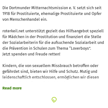
Die Dortmunder Mitternachtsmission e. V. setzt sich seit
1918 für Prostituierte, ehemalige Prostituierte und Opfer
von Menschenhandel ein.
roterkeil.net unterstützt gezielt das Hilfsangebot speziell
für Mädchen in der Prostitution und finanziert die Stelle
der Sozialarbeiterin für die aufsuchende Sozialarbeit und
die Prävention in Schulen zum Thema “Loverboys”.
Jetzt spenden und Freude retten!
Kindern, die von sexuellem Missbrauch betroffen oder
gefährdet sind, bieten wir Hilfe und Schutz. Mutig und
leidenschaftlich entschlossen, ermöglichen wir diesen
Kindern eine hoffnungsfrohe Zukunft.
Read more
Die überwälti­gende Freude von Kindern darf nicht durch
sexuelle Gewalt überwältigt werden:
Dafür setzen wir uns mit ganzem Herzen ein.
Mehr über uns erfahren Sie unter
http://roterkeil.net