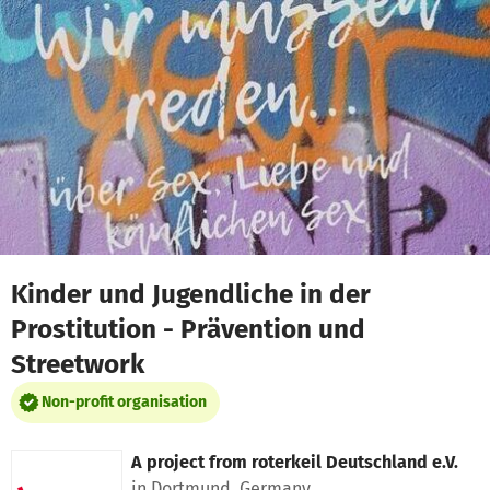
Skip to main content
Show accessibility statement
Kinder und Jugendliche in der
Prostitution - Prävention und
Streetwork
Non-profit organisation
A project from
roterkeil Deutschland e.V.
in Dortmund, Germany