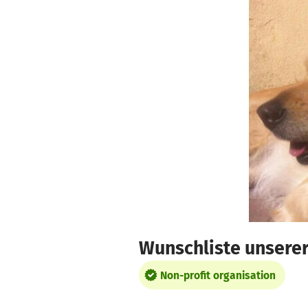
Skip to main content
Show accessibility statement
Wunschliste unserer
Non-profit organisation