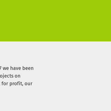
07 we have been
ojects on
for profit, our