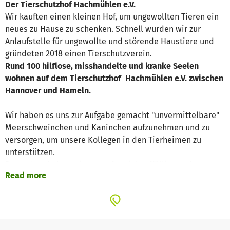
Der Tierschutzhof Hachmühlen e.V.
Wir kauften einen kleinen Hof, um ungewollten Tieren ein
neues zu Hause zu schenken. Schnell wurden wir zur
Anlaufstelle für ungewollte und störende Haustiere und
gründeten 2018 einen Tierschutzverein.
Rund 100 hilflose, misshandelte und kranke Seelen
wohnen auf dem Tierschutzhof Hachmühlen e.V. zwischen
Hannover und Hameln.
Wir haben es uns zur Aufgabe gemacht "unvermittelbare"
Meerschweinchen und Kaninchen aufzunehmen und zu
versorgen, um unsere Kollegen in den Tierheimen zu
unterstützen.
Besonders haben wir uns auf sozial auffällige und
Read more
misshandelte Tiere spezialisiert, die immer wieder ein
erhöhtes Aggressivitätspotential gegenüber Menschen
und/oder Artgenossen zeigen.
Ebenso beherbergen wir viele Kaninchen und Meeris mit
chronischen Erkrankungen oder einem Handicap.