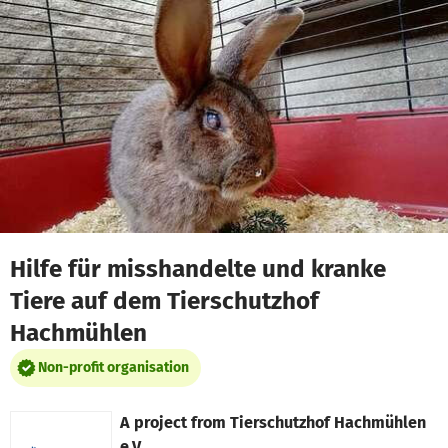
Skip to main content
Show accessibility statement
Hilfe für misshandelte und kranke
Tiere auf dem Tierschutzhof
Hachmühlen
Non-profit organisation
A project from
Tierschutzhof Hachmühlen
e.V.