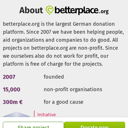
psychischen Möglichkeiten zu bewegen und zu
beschäftigen.
About
Es ist uns eine Herzensangelegenheit alle Hofbewohner
betterplace.org is the largest German donation
ihrer Art entsprechend großzügig und bedarfsorientiert zu
platform. Since 2007 we have been helping people,
halten, sowie alle Tiere ausgewogen und gesunderhaltend
aid organizations and companies to do good. All
zu ernähren und medizinisch zu versorgen. Denn uns ist es
projects on betterplace.org are non-profit. Since
besonders wichtig all diese armen Seelen respektvoll und
bestmöglich zu versorgen, um all das gut zu machen, was
we ourselves also do not work for profit, our
andere versäumt haben.
platform is free of charge for the projects.
Neben der Arbeit direkt am Tier, ist auch die
Aufklärungsarbeit zu Heim- und Wildtieren enorm wichtig
2007
founded
geworden, um zukünftiges Leid zu vermeiden.
15,000
non-profit organisations
Bitte helfen Sie uns dabei, unsere Ziele zu verfolgen und
300m €
for a good cause
unsere Projekte zu verwirklichen.
Lassen Sie uns gemeinsam die Welt ein kleines Stückchen
besser machen!
"Ein Tier zu retten verändert nicht die ganze Welt, aber die
Share project
Donate now