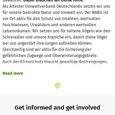
bewahren.
Dabei brauchen wir Deine Hilfe!
Als ältester Umweltverband Deutschlands setzen wir uns
für unsere bedrohte Natur und Umwelt ein. Der NABU ist
vor Ort aktiv für den Schutz von Insekten, wertvollen
Feuchtwiesen, Urwäldern und anderen wertvollen
Lebensräumen. Wir setzen uns für seltene Vögeln wie den
Schreiadler und unsere Kraniche ein, damit diese Vögel
bei uns ungestört ihre Jungen aufziehen können.
Gleichzeitig sind wir aktiv für die Sicherung der
gefährlichen Zugwege und Überwinterungsgebiete.
Auch der Klimaschutz braucht gewaltige Anstrengungen,
damit wir unseren Kindern und Enkeln eine lebenswerte
Read more
Erde hinterlassen können.
Unterstütze jetzt unsere Naturschutzarbeit mit Deiner
Spende!
Get informed and get involved