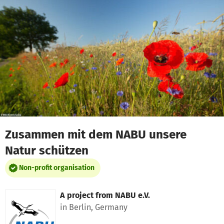
Skip to main content
Show accessibility statement
Zusammen mit dem NABU unsere
Natur schützen
Non-profit organisation
A project from
NABU e.V.
in Berlin, Germany