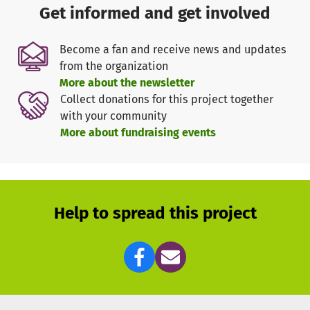
überparteilich, interdisziplinär und nichtkommerziell zu
Get informed and get involved
arbeiten. Wenn euch unsere Mission am Herzen liegt, und
es eure finanzielle Situation erlaubt, könnt ihr unsere
Become a fan and receive news and updates
Arbeit damit nachhaltig sichern.
from the organization
More about the newsletter
Weitere Infos unter:
https://okfn.de/spenden/
Folgt uns
Collect donations for this project together
gerne auf unseren Social-Media-Kanälen, um über unsere
with your community
Arbeit auf dem Laufenden zu sein:
Bluesky
,
LinkedIn
und
More about fundraising events
Mastodon
. Und abonniert auch unseren
Newsletter
!
Dankeschön!
Help to spread this project