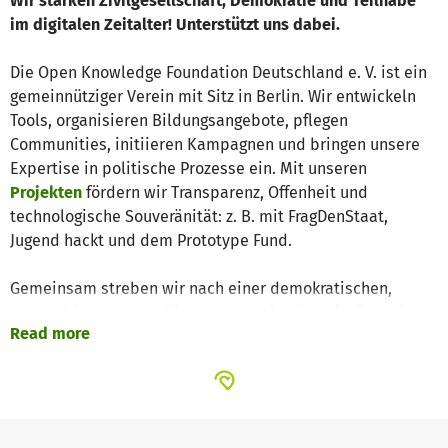
Wir stärken Zivilgesellschaft, Demokratie und Teilhabe
im digitalen Zeitalter! Unterstützt uns dabei.
Die Open Knowledge Foundation Deutschland e. V. ist ein
gemeinnütziger Verein mit Sitz in Berlin. Wir entwickeln
Tools, organisieren Bildungsangebote, pflegen
Communities, initiieren Kampagnen und bringen unsere
Expertise in politische Prozesse ein. Mit unseren
Projekten
fördern wir Transparenz, Offenheit und
technologische Souveränität: z. B. mit FragDenStaat,
Jugend hackt und dem Prototype Fund.
Gemeinsam streben wir nach einer demokratischen,
nachhaltigen und resilienten Zukunft, die auf Offenheit,
Read more
Teilhabe und Transparenz basiert. Wir machen Wissen
zugänglich und Teilhabe möglich. Mit digitalen
Instrumenten und politischen Interventionen stärken wir
somit die Zivilgesellschaft und fordern Gerechtigkeit. Eure
Spende unterstützt uns dabei, unabhängig,