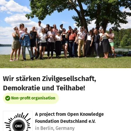
Skip to main content
Show accessibility statement
Wir stärken Zivilgesellschaft,
Demokratie und Teilhabe!
Non-profit organisation
A project from
Open Knowledge
Foundation Deutschland e.V.
in Berlin, Germany