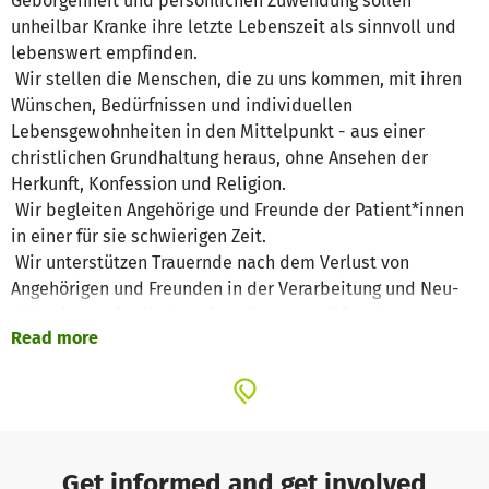
Geborgenheit und persönlichen Zuwendung sollen
unheilbar Kranke ihre letzte Lebenszeit als sinnvoll und
lebenswert empfinden.
Wir stellen die Menschen, die zu uns kommen, mit ihren
Wünschen, Bedürfnissen und individuellen
Lebensgewohnheiten in den Mittelpunkt - aus einer
christlichen Grundhaltung heraus, ohne Ansehen der
Herkunft, Konfession und Religion.
Wir begleiten Angehörige und Freunde der Patient*innen
in einer für sie schwierigen Zeit.
Wir unterstützen Trauernde nach dem Verlust von
Angehörigen und Freunden in der Verarbeitung und Neu-
Orientierung im Finden eines ihnen gemäßen Weges.
Read more
Dauerhaft werden bei uns auch Projekte und Kurse für
Angehörige und Hinterbliebene durch Spenden gefördert,
die wir kostenlos für Interessierte anbieten. Auch die Aus-
und Fortbildung unserer ehrenamtlichen
Get informed and get involved