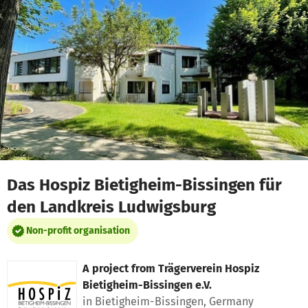
Skip to main content
Show accessibility statement
Das Hospiz Bietigheim-Bissingen für
den Landkreis Ludwigsburg
Non-profit organisation
A project from
Trägerverein Hospiz
Bietigheim-Bissingen e.V.
in Bietigheim-Bissingen, Germany