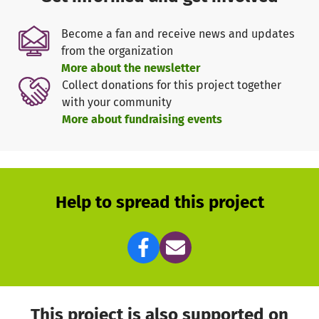
Mitarbeiter*innen wird durch Spenden unterstützt.
Des Weiteren schreibt uns der Gesetzgeber vor, dass 5%
Become a fan and receive news and updates
des Pflegesatzes durch den Träger erbracht werden
from the organization
müssen. Das hat zur Folge, dass die Träger das Hospiz
More about the newsletter
jedes Jahr mit einer beträchtlichen Summe
Collect donations for this project together
mitfinanzieren.
with your community
More about fundraising events
Help to spread this project
This project is also supported on