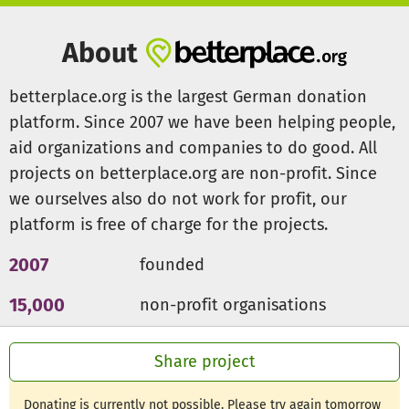
unterstützen wir auch bei sonstigen Problemen mit
Behörden, bei allen anfallenden Alltagsfragen und auch
About
bei den Integrationsprozessen im Bereich Deutschlernen,
Schule, Ausbildung, Arbeit und Wohnungssuche. Hierbei
betterplace.org is the largest German donation
arbeiten wir auch mit anderen Institutionen zusammen.
platform. Since 2007 we have been helping people,
aid organizations and companies to do good. All
Menschenrechte verteidigen!
projects on betterplace.org are non-profit. Since
Bitte helfen Sie mit einer Spende!
Ein Klageverfahren gegen die Ablehnung eines Asylantrags
we ourselves also do not work for profit, our
kostet für eine Einzelperson ca. 1.000 Euro, bei Familien
platform is free of charge for the projects.
entsprechend mehr. In der Regel unterstützen wir die
Geflüchteten mit einem Vorschuss von 200 - 300 Euro für
2007
founded
die Anwaltskosten, den Rest müssen die Betroffenen
15,000
non-profit organisations
selbst tragen. Häufig können wir jedoch nicht helfen. Viele
Geflüchtete müssen beim Konsulat Identitätspapiere
300m €
for a good cause
organisieren. Dies ist häufig mit hohen Kosten verbunden,
Share project
zum Beispiel braucht eine vierköpfige Familie für die
Ausstellung oder Erneuerung des afghanischen
Donating is currently not possible. Please try again tomorrow