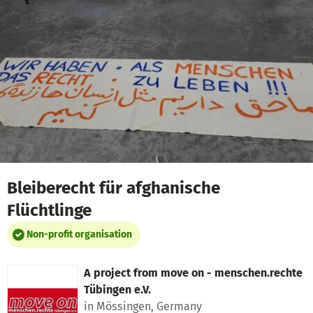
Skip to main content
Show accessibility statement
Bleiberecht für afghanische
Flüchtlinge
Non-profit organisation
A project from
move on - menschen.rechte
Tübingen e.V.
in Mössingen, Germany