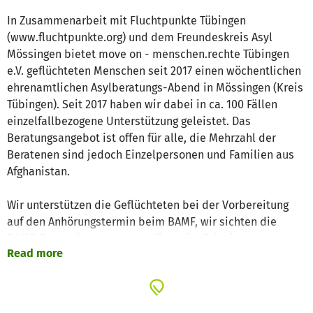
In Zusammenarbeit mit Fluchtpunkte Tübingen
(www.fluchtpunkte.org) und dem Freundeskreis Asyl
Mössingen bietet move on - menschen.rechte Tübingen
e.V. geflüchteten Menschen seit 2017 einen wöchentlichen
ehrenamtlichen Asylberatungs-Abend in Mössingen (Kreis
Tübingen). Seit 2017 haben wir dabei in ca. 100 Fällen
einzelfallbezogene Unterstützung geleistet. Das
Beratungsangebot ist offen für alle, die Mehrzahl der
Beratenen sind jedoch Einzelpersonen und Familien aus
Afghanistan.
Wir unterstützen die Geflüchteten bei der Vorbereitung
auf den Anhörungstermin beim BAMF, wir sichten die
BAMF-Bescheide und unterstützen im Fall einer
Read more
Ablehnung bei der Formulierung einer Klage und der
Vermittlung eines/r RechtsanwältIn. Wir begleiten zu
Anhörungen und zu Gerichtsverhandlungen. Die meisten
Geflüchteten aus Afghanistan, vor allem die