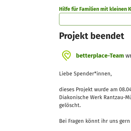
Skip to main content
Show accessibility statement
Hilfe für Familien mit kleinen 
Projekt beendet
betterplace-Team
wr
Liebe Spender*innen,
dieses Projekt wurde am 08.
Diakonische Werk Rantzau-Mün
gelöscht.
Bei Fragen könnt ihr uns ger