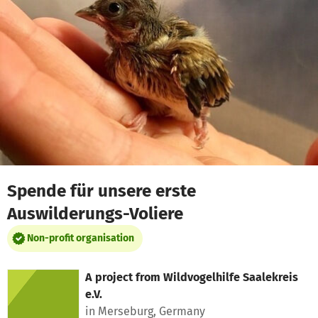
Skip to main content
Show accessibility statement
Spende für unsere erste
Auswilderungs-Voliere
Non-profit organisation
A project from
Wildvogelhilfe Saalekreis
e.V.
in Merseburg, Germany