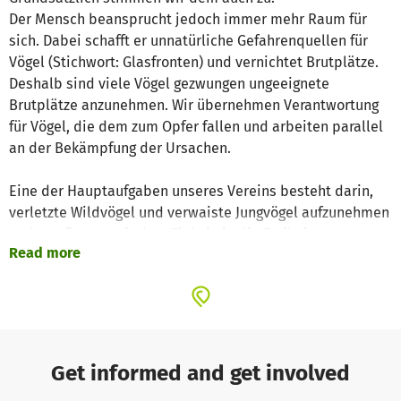
Der Mensch beansprucht jedoch immer mehr Raum für
sich. Dabei schafft er unnatürliche Gefahrenquellen für
Vögel (Stichwort: Glasfronten) und vernichtet Brutplätze.
Deshalb sind viele Vögel gezwungen ungeeignete
Brutplätze anzunehmen. Wir übernehmen Verantwortung
für Vögel, die dem zum Opfer fallen und arbeiten parallel
an der Bekämpfung der Ursachen.
Eine der Hauptaufgaben unseres Vereins besteht darin,
verletzte Wildvögel und verwaiste Jungvögel aufzunehmen
und zu pflegen, mit dem Ziel sie in die Freiheit zu
Read more
entlassen. Für die Entwöhnung vom Menschen und die
Vorbereitung auf die Wildnis ist eine naturnahe
Außenvoliere unverzichtbar.
Da unser Verein sich 2018 erst gegründet hat, fehlen uns
leider noch die Mittel für die Errichtung einer eigenen
Voliere. Bisher mussten wir unsere Schützlinge deswegen
Get informed and get involved
50 Kilometer zur nächsten Pflegestelle fahren. Das kostet