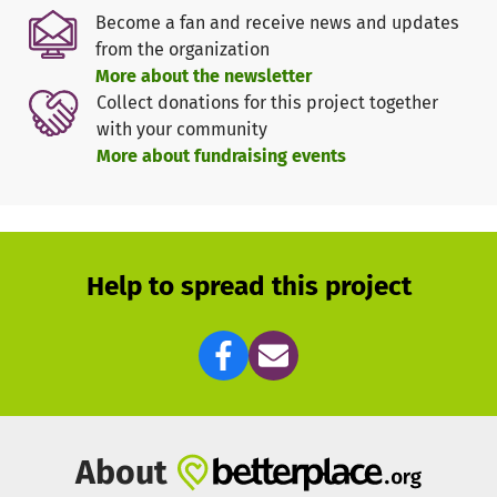
uns wertvolle Zeit und Geld, das wir sinnvoller einsetzen
Become a fan and receive news and updates
könnten.
from the organization
More about the newsletter
Wir sind in der glücklichen Lage, dass unser Vermieter
Collect donations for this project together
dem Bau der Volieren bereits zugestimmt und uns einen
with your community
Teil seines Gartens überlassen hat. Jetzt hängt es nur noch
More about fundraising events
von der Spendenbereitschaft unserer Unterstützer ab,
wann wir mit dem Bau beginnen können.
Weitere Informationen zu unserem Verein findest du auf
unserer Website
Help to spread this project
www.wildvogelhilfe-saalekreis.de
Hier werden wir den Bau der Voliere dokumentieren und
jeder Spender kann nachvollziehen, wofür die
Spendengelder aufgewendet wurden.
Da wir auch weit über die Grenzen unseres Landkreises
About
Hilfe anbieten ist eine weite Verbreitung unseres