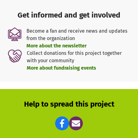
um das emotionale und zwischenmenschliche Erleben,
sowie ihr Verhalten im Alltag zu verbessern.
Get informed and get involved
Alle Unterstützer*Innen von IfGL arbeiten ehrenamtlich.
Become a fan and receive news and updates
Das Angebot ist für die Teilnehmer kostenlos.
from the organization
More about the newsletter
Mit Ihren Spenden unterstützen Sie den weiteren Ausbau
Collect donations for this project together
der ABCs in Deutschland. Für eine einmalige Spende von
with your community
50 € kann zum Beispiel ein Café einmal stattfinden. Mit
More about fundraising events
einer Spende von 600 € ist ein Café in vielleicht Ihrer
Stadt für ein Jahr gesichert.
Help to spread this project