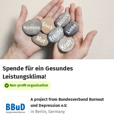
Skip to main content
Show accessibility statement
Spende für ein Gesundes
Leistungsklima!
Non-profit organisation
A project from
Bundesverband Burnout
und Depression e.V.
in Berlin, Germany