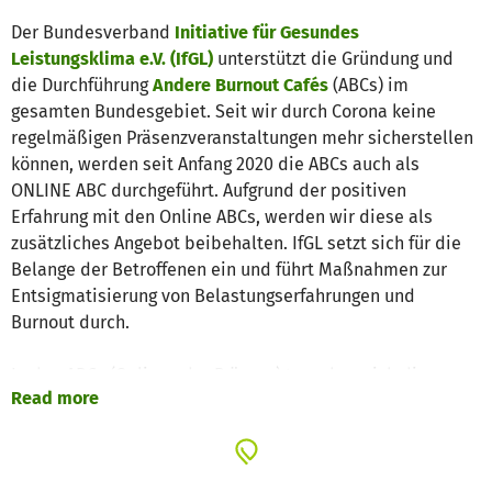
Der Bundesverband
Initiative für Gesundes
Leistungsklima e.V. (IfGL)
unterstützt die Gründung und
die Durchführung
Andere Burnout Cafés
(ABCs) im
gesamten Bundesgebiet. Seit wir durch Corona keine
regelmäßigen Präsenzveranstaltungen mehr sicherstellen
können, werden seit Anfang 2020 die ABCs auch als
ONLINE ABC durchgeführt. Aufgrund der positiven
Erfahrung mit den Online ABCs, werden wir diese als
zusätzliches Angebot beibehalten. IfGL setzt sich für die
Belange der Betroffenen ein und führt Maßnahmen zur
Entsigmatisierung von Belastungserfahrungen und
Burnout durch.
In den ABCs (Online oder Präsenz) tauschen sich die
Read more
Teilnehmer, wie in anderen Selbsthilfegruppen auch, aus.
Das besondere an den ABCs ist ihr
Themenbezug
und die
Vielzahl von Übungen. Teilnehmer können
lösungsorientiert und ressourcenvoll Fertigkeiten üben,