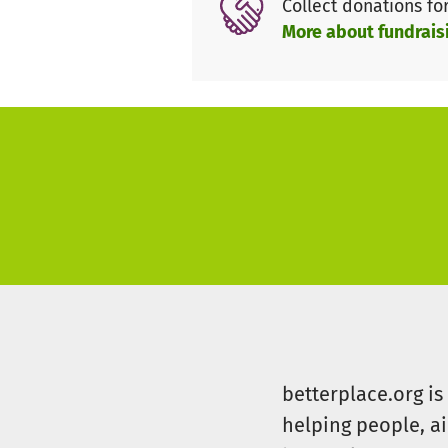
Collect donations fo
More about fundrais
betterplace.org i
helping people, a