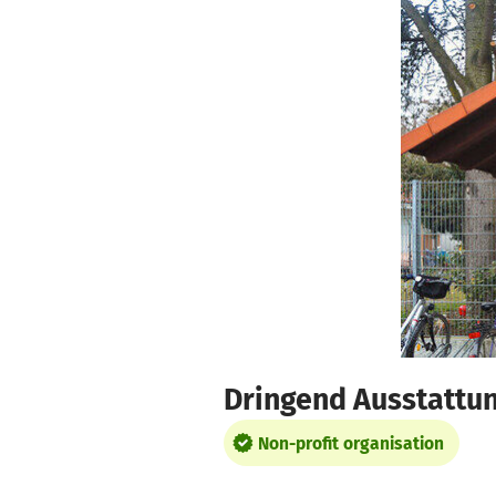
Skip to main content
Show accessibility statement
Dringend Ausstattun
Non-profit organisation