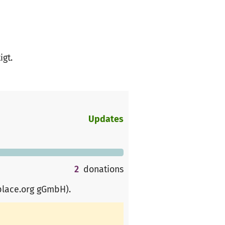
igt.
Updates
2
donations
place.org gGmbH)
.