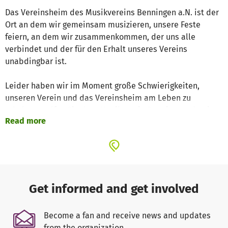
Das Vereinsheim des Musikvereins Benningen a.N. ist der
Ort an dem wir gemeinsam musizieren, unsere Feste
feiern, an dem wir zusammenkommen, der uns alle
verbindet und der für den Erhalt unseres Vereins
unabdingbar ist.
Leider haben wir im Moment große Schwierigkeiten,
unseren Verein und das Vereinsheim am Leben zu
erhalten. Helfen Sie dem Musikverein Benningen, damit
Read more
wir das Vereinsheim weiter erhalten können und somit
unser Verein weiter bestehen kann, so dass wir auch in
Zukunft weiter unsere Feste feiern und gemeinsam
musizieren können.
Desweiteren bemühen wir uns um eine Renovierung des
Get informed and get involved
in die Jahre gekommen Vereinsheims, das jetzt schon seit
über 40 Jahren besteht.
Become a fan and receive news and updates
from the organization