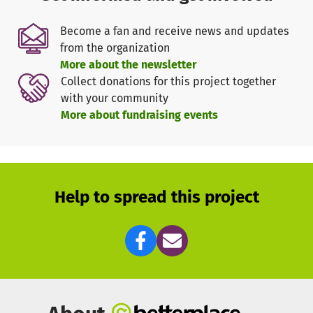
< Excursionen von Kindergärten und Schulklassen aus der
Umgebung in des Open-Air-Shelter und Besuch des
Become a fan and receive news and updates
Abenteuer-Spielplatzes
from the organization
< Gewinnung von Studenten Richtung Veterinärmedizin in
More about the newsletter
unserem Shelter als Praktikanten zu arbeiten.
Collect donations for this project together
< Kastrationskampagnen
with your community
< Lebensbedingungen von Menschen und Tieren auf lange
More about fundraising events
Sicht zu verbessern.
< Gründung eines rumänischen Vereins
Help to spread this project