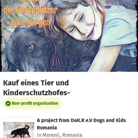
Skip to main content
Show accessibility statement
Kauf eines Tier und
Kinderschutzhofes-
Non-profit organisation
A project from
DaK.R e.V Dogs and Kids
Romania
in Morenii, Romania