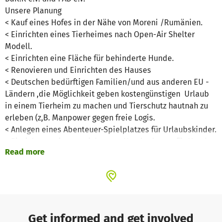
Unsere Planung
< Kauf eines Hofes in der Nähe von Moreni /Rumänien.
< Einrichten eines Tierheimes nach Open-Air Shelter
Modell.
< Einrichten eine Fläche für behinderte Hunde.
< Renovieren und Einrichten des Hauses
< Deutschen bedürftigen Familien/und aus anderen EU -
Ländern ,die Möglichkeit geben kostengünstigen Urlaub
in einem Tierheim zu machen und Tierschutz hautnah zu
erleben (z,B. Manpower gegen freie Logis.
< Anlegen eines Abenteuer-Spielplatzes für Urlaubskinder.
< Einrichtung eines gesichterten Hundeplatzes für Hunde
Read more
von Besuchern und Urlaubern.
< Einstellen eines Betreuers für das Shelter.
< Einstellen eines Mitarbeiters für den
Pensionsbetrieb/Housekeeping-
< Heimkindern aus Rumänien die Möglichkeit geben ,ein
verlängertes Wochenende auf dem Hof zu verleben.
Get informed and get involved