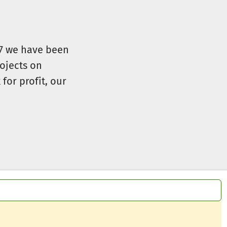
07 we have been
ojects on
for profit, our