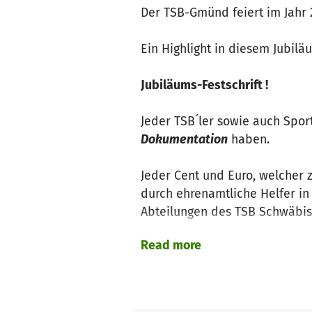
Der TSB-Gmünd feiert im Jahr 2
Ein Highlight in diesem Jubilä
Jubiläums-Festschrift !
Jeder TSB´ler sowie auch Spor
Dokumentation
haben.
Jeder Cent und Euro, welcher z
durch ehrenamtliche Helfer in
Abteilungen des TSB Schwäbis
Read more
Wir sind - im Namen unserer Ab