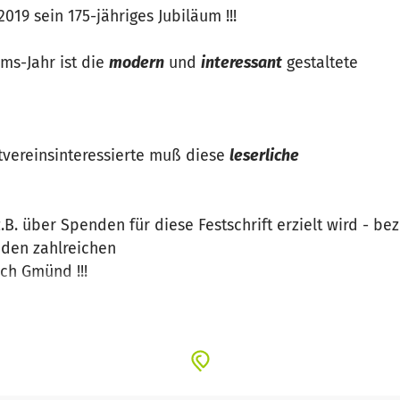
019 sein 175-jähriges Jubiläum !!!
ums-Jahr ist die
modern
und
interessant
gestaltete
tvereinsinteressierte muß diese
leserliche
.B. über Spenden für diese Festschrift erzielt wird - b
 den zahlreichen
ch Gmünd !!!
teilungen - dankfür für jede Unterstützung !!!