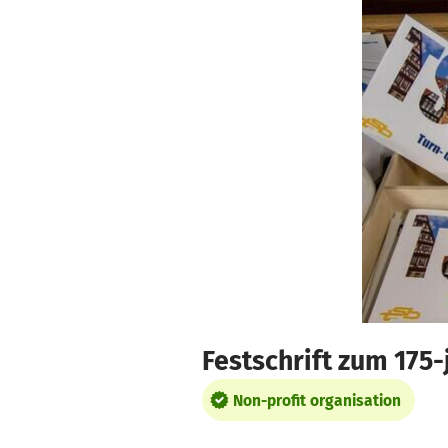
Skip to main content
Show accessibility statement
Festschrift zum 175
Non-profit organisation