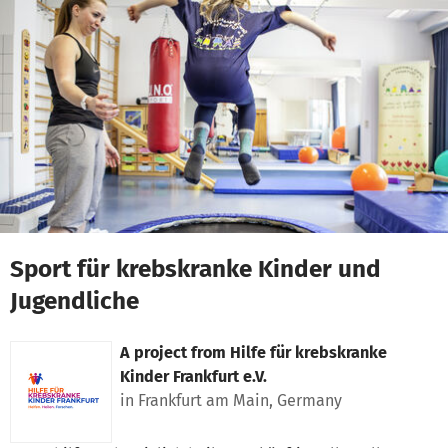
Skip to main content
Show accessibility statement
Sport für krebskranke Kinder und
Jugendliche
A project from
Hilfe für krebskranke
Kinder Frankfurt e.V.
in Frankfurt am Main, Germany