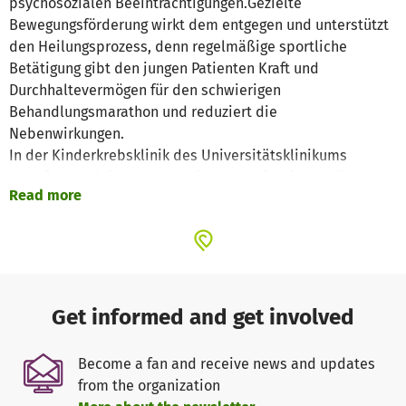
psychosozialen Beeinträchtigungen.Gezielte
Bewegungsförderung wirkt dem entgegen und unterstützt
den Heilungsprozess, denn regelmäßige sportliche
Betätigung gibt den jungen Patienten Kraft und
Durchhaltevermögen für den schwierigen
Behandlungsmarathon und reduziert die
Nebenwirkungen.
In der Kinderkrebsklinik des Universitätsklinikums
Frankfurt begleiten 3 Sportwissenschaftlerinnen die
Read more
jungen Patienten mit einer entwicklungsspezifischen,
individualisierten Sporttherapie durch die gesamte
Behandlung. Die Kosten für das laufende Projekt sowie
erforderliche Mittel für die Weiterentwicklung und
Optimierung des Angebotes trägt der Verein "Hilfe für
krebskranke Kinder Frankfurt e. V."
Get informed and get involved
Die Sporttherapie wird von den Krankenkassen (noch)
nicht finanziert. Deshalb werden Spenden benötigt, damit
Become a fan and receive news and updates
auch künftig alle krebskranken Kinder und Jugendlichen in
from the organization
Frankfurt von diesem Projekt profitieren können.