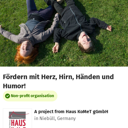
Skip to main content
Show accessibility statement
Fördern mit Herz, Hirn, Händen und
Humor!
Non-profit organisation
A project from
Haus KoMeT gGmbH
in Niebüll, Germany