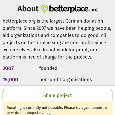
· Entwicklung der Gesamtpersönlichkeit
About
· Selbständigkeit bei alltäglichen Verrichtungen und
somit weitgehenden Unabhängigkeit von
betterplace.org is the largest German donation
direkter personaler Hilfe
platform. Since 2007 we have been helping people,
· Fähigkeit zur Selbststeuerung und Selbstbestimmung
aid organizations and companies to do good. All
· Inklusion
projects on betterplace.org are non-profit. Since
Durch Informationsveranstaltungen, Workshops und auch
we ourselves also do not work for profit, our
in Rechtsstreiten setzten wir uns für die
platform is free of charge for the projects.
Anerkennung, Verbreitung und Regelﬁnanzierung
Konduktiver Förderung ein.
2007
founded
15,000
non-profit organisations
Für weitere Informationen schaut auf die Seite www.haus-
komet.de (befindet sich momentan im Umbau) oder
300m €
for a good cause
schreibt uns eine Nachricht!
Share project
Donating is currently not possible. Please try again tomorrow
or write the project manager.