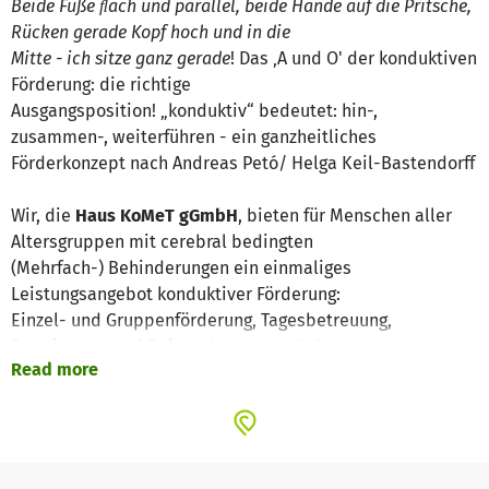
Beide Füße ﬂach und parallel, beide Hände auf die Pritsche,
Rücken gerade Kopf hoch und in die
Mitte - ich sitze ganz gerade
! Das ‚A und O' der konduktiven
Förderung: die richtige
Ausgangsposition! „konduktiv“ bedeutet: hin-,
zusammen-, weiterführen - ein ganzheitliches
Förderkonzept nach Andreas Petó/ Helga Keil-Bastendorff
Wir, die
Haus KoMeT gGmbH
, bieten für Menschen aller
Altersgruppen mit cerebral bedingten
(Mehrfach-) Behinderungen ein einmaliges
Leistungsangebot konduktiver Förderung:
Einzel- und Gruppenförderung, Tagesbetreuung,
Schwimmen und Reiten, betreutes Wohnen,
Read more
Kurzzeitpﬂege, mehrwöchige Förderblöcke. Angefangen
haben wir mit durchschnittlich 6
Teilnehmern bei den Förderblöcken, mittlerweile sind wir
bei 15 - mit konduktiven Stars aus
Hamburg, Brandenburg, Thüringen, Bayern und