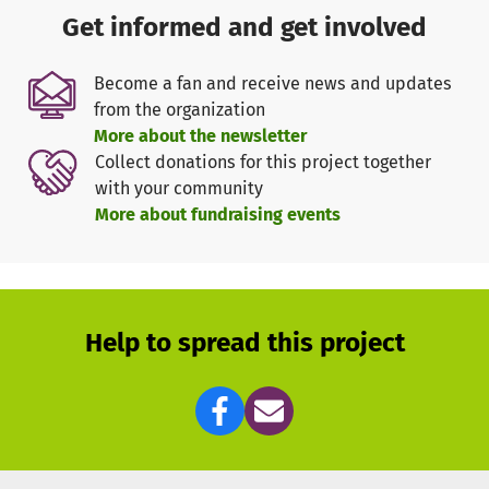
Österreich.
Get informed and get involved
Im Mittelpunkt steht der Mensch mit seinen individuellen
Become a fan and receive news and updates
Bedürfnissen, Potenzialen und Zielen.
from the organization
Unabhängig von seinem Alter oder von der Art und
More about the newsletter
Schwere seiner Behinderung hat jeder ein
Collect donations for this project together
Recht auf geistige, soziale, kulturelle und körperliche
with your community
Aktivität und somit Teilhabe.
More about fundraising events
Ein dringendes Anliegen der Haus KoMeT gGmbH ist es,
über ein funktionsgerechtes Gebäude mit
betreutem Wohnangebot zu verfügen: das Konduktive
Förder- und Fortbildungszentrum
Help to spread this project
Nordfriesland - damit wir unseren ﬂeißigen KoMeTen eine
konduktive Zukunft und viel
Lebensqualität bieten können.
Um eine hohe Lebensqualität zu erreichen, arbeiten
KoMeTen kontinuierlich an folgenden Zielen:
· Erhalt und Ausbau der Bewegungsfähigkeit