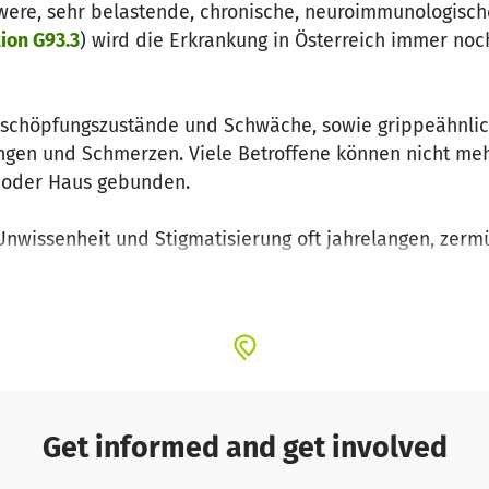
were, sehr belastende, chronische, neuroimmunologisc
ion G93.3
) wird die Erkrankung in Österreich immer noc
schöpfungszustände und Schwäche, sowie grippeähnlic
ungen und Schmerzen. Viele Betroffene können nicht me
t oder Haus gebunden.
Unwissenheit und Stigmatisierung oft jahrelangen, ze
zt. Es kommt immer wieder zu falschen, oft schädigend
d so umfassend wie möglich. Auch setzen wir uns laufend
Get informed and get involved