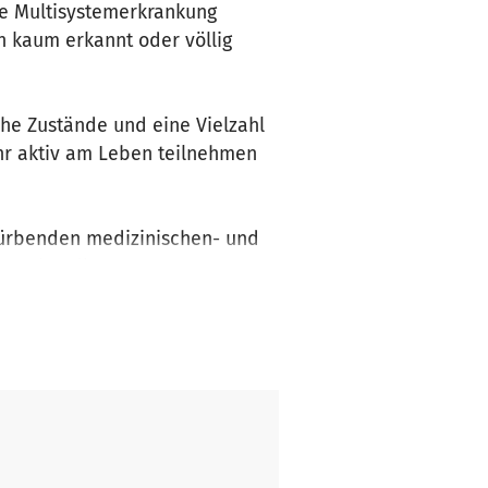
he Multisystemerkrankung
h kaum erkannt oder völlig
he Zustände und eine Vielzahl
hr aktiv am Leben teilnehmen
rmürbenden medizinischen- und
en Behandlungen.
 für eine Verbesserung der