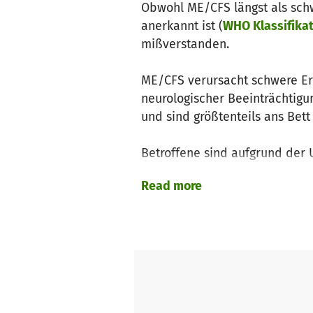
Obwohl ME/CFS längst als sch
anerkannt ist (
WHO Klassifikat
mißverstanden.
ME/CFS verursacht schwere Er
neurologischer Beeinträchtig
und sind größtenteils ans Bet
Betroffene sind aufgrund der 
sozialen Situationen ausgeset
Read more
Wir helfen direkt, schnell un
Situation Betroffener ein.
Unser Tätigkeitsfeld umfasst: