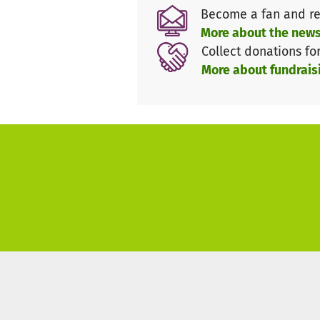
Become a fan and re
die direkte Beratung und Un
More about the news
die Schaffung einer bessere
Collect donations fo
die Aufklärung von Medizi
More about fundrais
die Sensibilisierung der Öf
die Öffentlichkeitsarbeit -
aufzuklären.
die Bereitstellung von Inf
die Zurverfügungstellung ei
Bitte hilf uns zu helfen und 
Wir arbeiten aus tiefer Überz
und Unterstützung bekommen, 