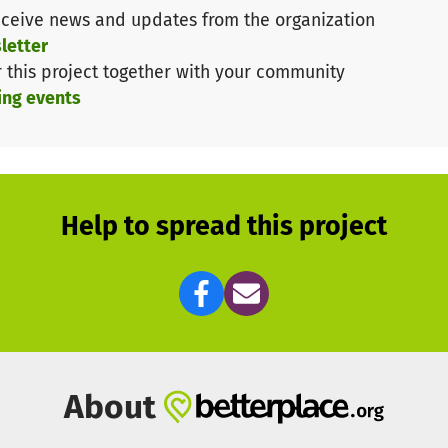
ceive news and updates from the organization
terstützung Betroffener in allen Belangen
letter
n Versorgungssituation
r this project together with your community
nern und Behörden
ing events
fentlichkeit und von Familienangehörigen
 um auf die Probleme Betroffener aufmerksam zu machen
ormationen auf unserer homepage und den sozialen Medi
ner Plattform zur Kommunikation unter Betroffenen
Help to spread this project
werde so Teil einer ganz besonderen Bewegung.
eugung und mit ganzem Herzen daran, dass ME/CFS Betro
About
die sie benötigen.