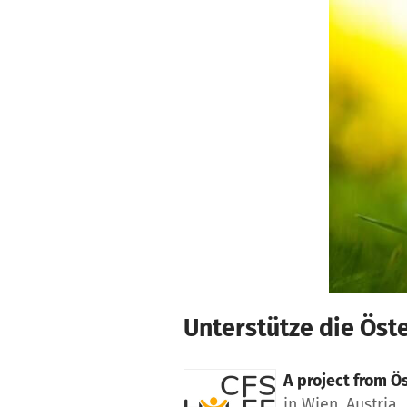
Skip to main content
Show accessibility statement
Unterstütze die Öste
A project from
Ös
in Wien, Austria