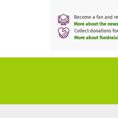
Become a fan and re
Wir machen Kinder stark fürs 
More about the news
In der Arche erleben Kinder W
Collect donations fo
Hintergrund. Als Arche glauben
More about fundrais
unterstützen Kinder dabei ihr
stehen wir.
Mit dieser Vision engagieren w
und Jugendliche. Inzwischen 
hauptamtlichen Mitarbeitern e
Projekten bei uns. Die Teilnah
Kinder möglichst leicht Zugang
Viele Kinder in unserem Umfe
Persönlichkeiten werden, die i
• Ihr Zugang zu Freizeitangebot