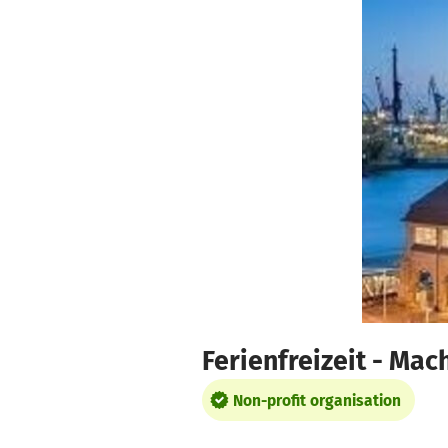
Skip to main content
Show accessibility statement
Ferienfreizeit - Mach
Non-profit organisation