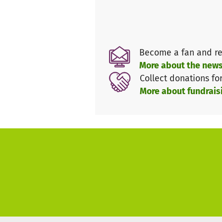
Premiere sein.
Wir, die Erzieher/innen aus d
spannenden und einzigartigen
Become a fan and re
Unsere Eltern übernehmen nur d
More about the news
gestellt sind, die Möglichkeit
Collect donations fo
die Fahrtkosten für alle öffen
More about fundrais
versuchen wir mit Spenden zu 
Auch unsere Kinder leisten ih
Wir
brauchen ihre Unterstützu
Wir benötigen für folgende Au
Für die Tickets, der HVV (Bus
Für den Besuch im Tiergarte