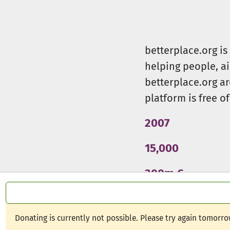
Für das Muscial benötigen wi
Für den Transfer vom Musica
Für das Airbus-Werk benötig
betterplace.org i
helping people, a
betterplace.org ar
platform is free of
2007
15,000
300m €
Donating is currently not possible. Please try again tomorro