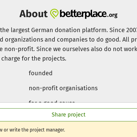
r finanzielle Unterstützung in Höhe von 966,00 €.
l in die Unterkunft benötigen wir 250,00 €
About
en wir 375,00 € + 360,00 € (Bus für die Werksbesichtigu
s the largest German donation platform. Since 20
id organizations and companies to do good. All pr
e non-profit. Since we ourselves also do not work 
 charge for the projects.
founded
non-profit organisations
for a good cause
Share project
w or write the project manager.