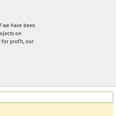
ng)
07 we have been
ojects on
for profit, our