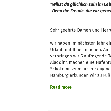
"Willst du glücklich sein im Leb
Denn die Freude, die wir geben
Sehr geehrte Damen und Herr
wir haben im nächsten Jahr ei
Urlaub mit Ihnen machen. Am 2
verbringen wir 5 aufregende T
Aladdin“, machen eine Hafenru
Schokomuseum unsere eigene S
Hamburg erkunden wir zu Fuß u
einbezogen. So lernen sie St
Read more
lesen.
Viele unserer Kinder kommen a
noch nie geflogen oder haben 