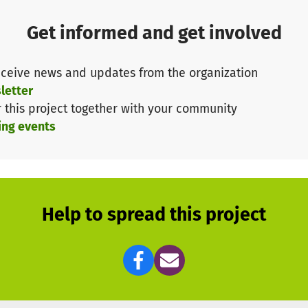
em Hort, möchten den Kindern einen unvergesslichen Url
Get informed and get involved
 Erinnerungen ermöglichen.
ceive news and updates from the organization
ie Kosten für die Unterbringung. So wollen wir auch Elt
letter
 geben ihren Kindern diese Reise zu ermöglichen. Die Kost
r this project together with your community
tlichen Verkehrsmittel sowie die Unterbringungskosten 
ing events
finanzieren.
ren Beitrag. Sie backen Plätzchen um sie am Adventsmar
ng.
Help to spread this project
sflüge Spenden:
, U-Bahn, Zug) benötigen wir 380,00 €.
n Hagenbeck benötigen wir 440,00 €.