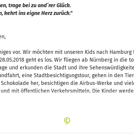
en, trage bei zu and´rer Glück.
, kehrt ins eigne Herz zurück.“
en,
niges vor. Wir möchten mit unseren Kids nach Hamburg
8.05.2018 geht es los. Wir fliegen ab Nürnberg in die t
age und erkunden die Stadt und ihre Sehenswürdigkeite
ndfahrt, eine Stadtbesichtigungstour, gehen in den Tie
chokolade her, besichtigen die Airbus-Werke und viel
nd mit öffentlichen Verkehrsmitteln. Die Kinder werden
adtpläne zu lesen und können das Streckennetz von Bu
us Familien, die sich keinen Familienausflug oder Urlau
eine Bootstour unternommen. Für alle Kinder wird das M