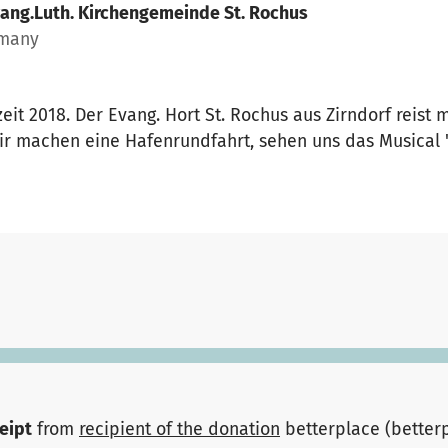
ang.Luth. Kirchengemeinde St. Rochus
rmany
eit 2018. Der Evang. Hort St. Rochus aus Zirndorf reist
ir machen eine Hafenrundfahrt, sehen uns das Musical 
ceipt
from
recipient of the donation
betterplace (better