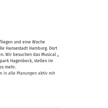
 fliegen und eine Woche
olle Hansestadt Hamburg. Dort
n. Wir besuchen das Musical „
rpark Hagenbeck, stellen im
es mehr.
 in alle Planungen aktiv mit
s und Bahn ohne Probleme
b leisten können. Sie sind
usical ein Highlight und eine