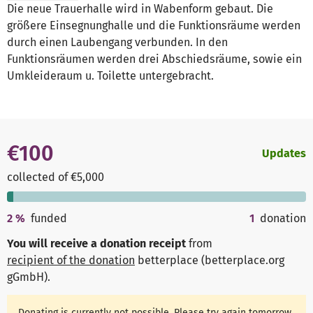
Die neue Trauerhalle wird in Wabenform gebaut. Die
größere Einsegnunghalle und die Funktionsräume werden
durch einen Laubengang verbunden. In den
Funktionsräumen werden drei Abschiedsräume, sowie ein
Umkleideraum u. Toilette untergebracht.
€100
Updates
collected of €5,000
2
%
funded
1
donation
You will receive a donation receipt
from
recipient of the donation
betterplace (betterplace.org
gGmbH)
.
Donating is currently not possible. Please try again tomorrow