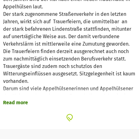
Appelhülsen laut.
Der stark zugenommene Straßenverkehr in den letzten
Jahren, wirkt sich auf Trauerfeiern, die unmittelbar an
der stark befahrenen Lindenstraße stattfinden, mitunter
auf unerträgliche Weise aus. Der damit verbundene
Verkehrslärm ist mittlerweile eine Zumutung geworden.
Die Trauerfeiern finden derzeit ausgerechnet auch noch
zum nachmittäglich einsetzenden Berufsverkehr statt.
Trauergäste sind zudem noch schutzlos den
Witterungseinflüssen ausgesetzt. Sitzgelegenheit ist kaum
vorhanden.
Darum sind viele Appelhülsenerinnen und Appelhülsener
der Meinung, dass eine neue Trauerhalle und damit ein
Read more
neuer Standort kein Luxus mehr ist.
Die Planungen für die neue Trauerhalle stehen jetzt
unmittelbar vor dem Abschluss.
Die Kath. Kirchengemeinde St. Martin Nottuln tritt hierbei