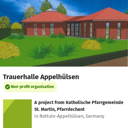
Skip to main content
Show accessibility statement
Trauerhalle Appelhülsen
Non-profit organisation
A project from
Katholische Pfarrgemeinde
St. Martin, Pfarrdechant
in Nottuln-Appelhülsen, Germany