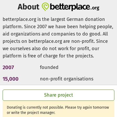
Gerade jetzt vor dem beginnendem Baubeginn könnte
About
jede Spende noch einen wertvollen Beitrag zum Gelingen
unseres Vorhaben beitragen.
betterplace.org is the largest German donation
„Gemeinsam schaffen wir es“
platform. Since 2007 we have been helping people,
aid organizations and companies to do good. All
projects on betterplace.org are non-profit. Since
we ourselves also do not work for profit, our
platform is free of charge for the projects.
2007
founded
15,000
non-profit organisations
300m €
for a good cause
Share project
Donating is currently not possible. Please try again tomorrow
or write the project manager.