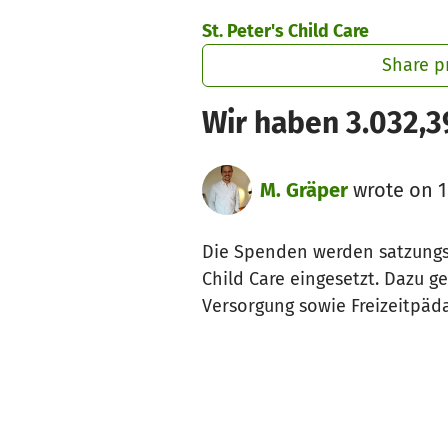
Skip to main content
Show accessibility statement
St. Peter's Child Care
Share p
Wir haben 3.032,3
M. Gräper
wrote on 1
Die Spenden werden satzungsg
Child Care eingesetzt. Dazu 
Versorgung sowie Freizeitpäda