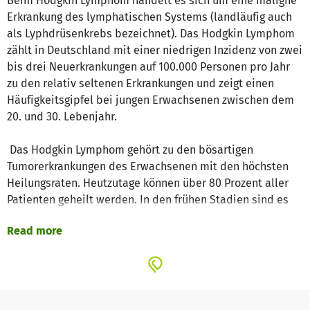
Beim Hodgkin Lymphom handelt es sich um eine maligne
Erkrankung des lymphatischen Systems (landläufig auch
als Lyphdrüsenkrebs bezeichnet). Das Hodgkin Lymphom
zählt in Deutschland mit einer niedrigen Inzidenz von zwei
bis drei Neuerkrankungen auf 100.000 Personen pro Jahr
zu den relativ seltenen Erkrankungen und zeigt einen
Häufigkeitsgipfel bei jungen Erwachsenen zwischen dem
20. und 30. Lebenjahr.
Das Hodgkin Lymphom gehört zu den bösartigen
Tumorerkrankungen des Erwachsenen mit den höchsten
Heilungsraten. Heutzutage können über 80 Prozent aller
Patienten geheilt werden. In den frühen Stadien sind es
sogar über 90 Prozent. Dies setzt jedoch eine optimale
Read more
und konsequente Behandlung in einem erfahrenen
Behandlungszentrum voraus.
Hierzu gehört auch, dass die Aspekte der langfristigen
therapiebedingten Nebenwirkungen und die