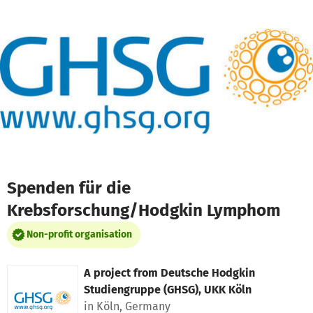
Skip to main content
Show accessibility statement
Spenden für die
Krebsforschung/Hodgkin Lymphom
Non-profit organisation
A project from
Deutsche Hodgkin
Studiengruppe (GHSG), UKK Köln
in Köln, Germany