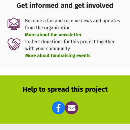
Lebensqualität der Patienten mitberücksichtigt werden.
Get informed and get involved
In Deutschland ist es vor allem die Deutsche Hodgkin
Studiengruppe (GHSG), die seit über 30 Jahren konsequent
Become a fan and receive news and updates
die Behandlungsmöglichkeiten weiterentwickelt und zu
from the organization
einer erheblichen Verbesserung der Heilungsaussichten
More about the newsletter
beigetragen hat. Diese Verbesserung der
Collect donations for this project together
Heilungsaussichten ist das direkte Ergebnis einer Vielzahl
with your community
von Studien der Deutschen Hodgkin Studiengruppe, an
More about fundraising events
denen über 15.000 Patienten teilgenommen haben.
Warum einige wenige Patienten mit Hodgkin Lymphom
nicht geheilt werden können, ist bisher nicht ausreichend
verstanden. Die klinische Forschung bemüht sich derzeit,
Help to spread this project
die Ursachen hierfür aufzudecken, damit auch diesen
Patienten durch geeignete Behandlungen geholfen werden
kann. Derzeit werden für diese Patienten alternative
Therapieansätze erforscht. Hier ist besonders die
Wirksamkeit verschiedener Antikörperpräparationen wie
einem Anti-CD30 Antikörper-Präparat zu nennen, das in