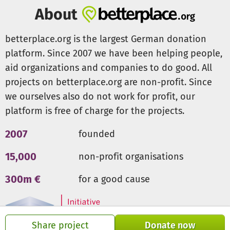
der Lage ist, gezielt die Tumorzellen zu treffen
About
(Immuntherapie). In Zukunft könnten diese
Immuntherapien eine sinnvolle Ergänzung der etablierten
betterplace.org is the largest German donation
Therapien darstellen.
platform. Since 2007 we have been helping people,
aid organizations and companies to do good. All
Ziele der aktuellen Studien der GHSG sind die weitere
projects on betterplace.org are non-profit. Since
Optimierung der Primärtherapie aller Stadien des
Hodgkin Lymphoms und eine Verbesserung der
we ourselves also do not work for profit, our
Rezidivtherapie. Dabei sollen therapiebedingte
platform is free of charge for the projects.
Nebenwirkungen bei gleichbleibender
Therapieeffektivität minimiert werden.
2007
founded
15,000
non-profit organisations
Die über dieses Projekt gesammelten Spendengelder
kommen zu 100% der GHSG zu Gute zur weiteren
300m €
for a good cause
Erforschung des Hodgkin Lymphoms und der Entwicklung
verbesserter, weniger agressiver Behandlungsmethoden.
Für weitere Informationen über diese Art der
Share project
Donate now