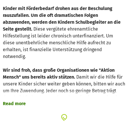
Kinder mit Förderbedarf drohen aus der Beschulung
rauszufallen. Um die oft dramatischen Folgen
abzuwenden, werden den Kindern Schulbegleiter an die
Seite gestellt.
Diese vergütete ehrenamtliche
Hilfestellung ist leider chronisch unterfinanziert. Um
diese unentbehrliche menschliche Hilfe aufrecht zu
erhalten, ist finanzielle Unterstützung dringend
notwendig.
Wir sind froh, dass große Organisationen wie "Aktion
Mensch" uns bereits aktiv stützen.
Damit wir die Hilfe für
unsere Kinder sicher weiter geben können, bitten wir auch
um Ihre Zuwendung. Jeder noch so geringe Betrag trägt
dazu bei, Kinder davor zu bewahren, in eine
emotionale
Read more
und soziale Abwärtsspirale
zu geraten.