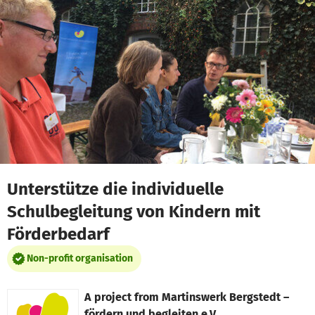
Skip to main content
Show accessibility statement
Unterstütze die individuelle
Schulbegleitung von Kindern mit
Förderbedarf
Non-profit organisation
A project from
Martinswerk Bergstedt –
fördern und begleiten e.V.