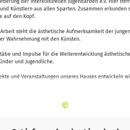
örderung der Interkulturellen Jugendarbeit e.V. Hier tref
 und Künstlern aus allen Sparten. Zusammen erkunden si
he auf den Kopf.
rbeit steht die ästhetische Aufmerksamkeit der jungen
der Wahrnehmung mit den Künsten.
stäbe und Impulse für die Weiterentwicklung ästhetisch
 Kinder und Jugendliche.
jekte und Veranstaltungen unseres Hauses entwickeln wi
ichtungen, mit Partnern der Jugendarbeit landesweit und