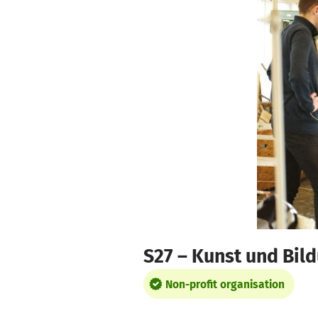
Skip to main content
Show accessibility statement
S27 – Kunst und Bil
Non-profit organisation