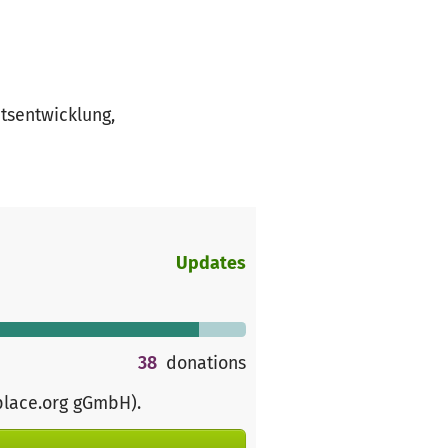
itsentwicklung,
Updates
38
donations
place.org gGmbH)
.