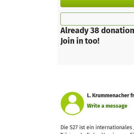
Already 38 donation
Join in too!
L. Krummenacher fr
Write a message
Die S27 ist ein internationale