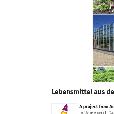
Skip to main content
Show accessibility statement
Lebensmittel aus de
A project from
Au
in Wuppertal, G