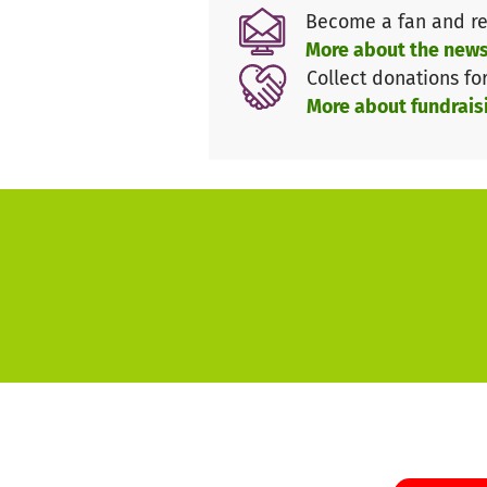
• Das Resort: In einer parkäh
Become a fan and re
Unterkunft in einmaligen Ambi
More about the news
• Die Farmküche: Ein Gastrono
Collect donations fo
Lebendig, rustikal und gemütli
More about fundrais
• Der Farmladen: Hier können
ausgewählte Bioprodukte von 
• Die Farmerlebniswelt: Hier w
und Aktionen.
SPENDE
Ein Modell und zahlreiche Kon
Der nächste Schritt besteht i
Und genau hierbei kannst Du u
Projekt Deine Taler spendest!
gemeinsam ein wunderbares Pr
Werde ein Teil dieses Projekts!