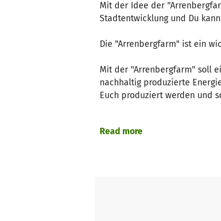
Mit der Idee der "Arrenbergfa
Stadtentwicklung und Du kanns
Die "Arrenbergfarm" ist ein wi
Mit der "Arrenbergfarm" soll e
nachhaltig produzierte Energie
Euch produziert werden und s
Für jeden soll etwas dabei sei
Read more
Dazu könnten verschiedene El
• Das Farmhaus: Ein zentrale
• Die Aquaponicfarm: Eine Ko
kontinuierliche Lebensmittelp
* Die Manufaktur: Hier werden 
• Die Brauerei: Das Bier der "
• Die Destillerie: Neben Schnä