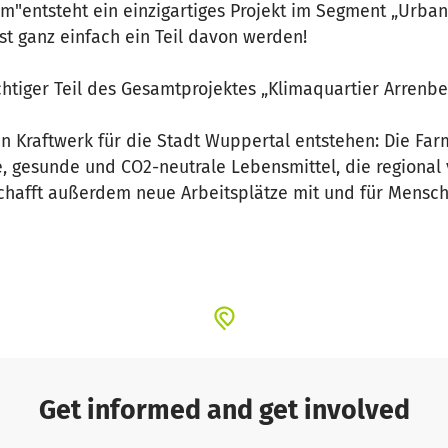
rm"entsteht ein einzigartiges Projekt im Segment „Urba
t ganz einfach ein Teil davon werden!
chtiger Teil des Gesamtprojektes „Klimaquartier Arrenbe
in Kraftwerk für die Stadt Wuppertal entstehen: Die Far
, gesunde und CO2-neutrale Lebensmittel, die regional v
chafft außerdem neue Arbeitsplätze mit und für Mensch
n – jeder soll sich an diesem einzigartigen Ort wohlfühle
emente entstehen, wie:
s Verwaltungsgebäude mit Tagungsräumen für Besucherg
mbination aus Fischzucht und dem Anbau von Gemüse – s
roduktion nach biologischen Standards gewährleistet.
Produkte aus der Farm veredelt. Pesto, Räucherfisch und
Arrenbergfarm" wird ein regionaler Verkaufsschlager.
Get informed and get involved
psen entstehen auch hier zahlreiche Arbeitsplätze.