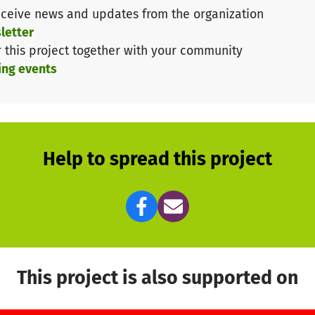
nlichen Anlage werden ca. 40 freistehende Holzhäuser s
ceive news and updates from the organization
ente bieten.
letter
miebetrieb mit erheblichen Ausmaßen, ähnlich wie z.B.
r this project together with your community
ch.
ing events
 Produkte der "Arrenbergfarm" käuflich erworben werde
Partnerbetrieben aus dem Bergischen Land.
ird Raum für unterschiedlichste Aktivitäten geboten: Mär
Help to spread this project
zeptideen bestehen bereits.
n der Ausarbeitung und der Durchführung einer Machbar
ns helfen! Unterstütze den Bau der "Arrenbergfarm", i
 Wir freuen uns natürlich auch über weitere private Gel
This project is also supported on
ojekt verwirklichen können!
 Hilf uns dieses Ziel zu erreichen - spende jetzt!