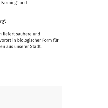
n Farming“ und
rg“.
m liefert saubere und
orort in biologischer Form für
en aus unserer Stadt.
n.
ruppen und Gäste.
o wird eine ganzjährige
 vieles mehr...