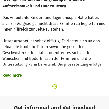
benötigen sie und ihre Angehörigen besondere
Aufmerksamkeit und Unterstützung.
Das Ambulante Kinder- und Jugendhospiz Halle hat es
sich zur Aufgabe gemacht diese Familien zu begleiten und
Ihnen hilfreich zur Seite zu stehen.
Unser Angebot ist sehr vielfältig. Es richtet sich an das
erkrankte Kind, die Eltern sowie die gesunden
Geschwisterkinder, dabei orientiert es sich an den
Wünschen und Bedürfnissen der Familien und die
Unterstützung kann bereits ab Diagnosestellung erfolgen.
Wir begleiten auch Kinder und Jugendliche, wenn ein
Read more
Elternteil lebensbedrohlich erkrankt ist.
Zurzeit begleiten
wir 91 Familien mit einen lebensverkürzend erkranktem
Kind.
Die Begleitung in den Familien leisten bei uns momentan
7 hauptamtliche und 81 gut ausgebildete ehrenamtliche
Mitarbeiter, die ihre Lebenserfahrung und ihr Wissen
Get informed and get involved