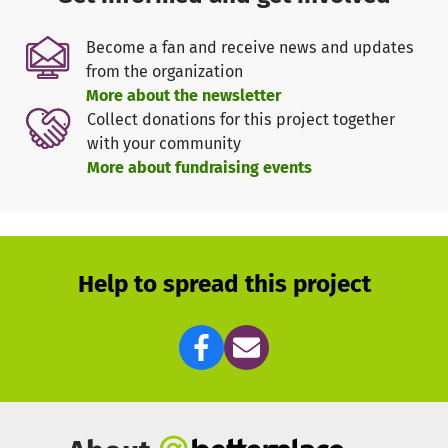
einbringen.
Sie kümmern sich um das erkrankte Kind oder
die Geschwisterkinder, schenken den Eltern Zeit und
Become a fan and receive news and updates
Aufmerksamkeit, stehen hilfreich bei Behördengängen zur
from the organization
Seite u.v.m. Geschwisterkinder von schwer kranken
More about the newsletter
Kindern sind nicht erkrankt und dennoch betroffen. Die
Collect donations for this project together
Versorgung des erkrankten Kindes nimmt viel von der
with your community
elterlichen Zeit in Anspruch sodass die individuellen
More about fundraising events
Bedürfnisse der gesunden Geschwister häufig ungewollt
in den Hintergrund rücken. Bei regelmäßigen Treffen,
erlebnispädagogischen Aktivitäten oder gemeinsamen
Reisen werden verschiedene Themen, am Bedarf der
Kinder orientiert, bearbeitet. Unsere Kindertrauergruppe
Help to spread this project
ist ein weiteres Angebot, welches sich an trauernde
Kinder im Alter von 6-12 Jahren und Jugendliche im Alter
von 13-18 Jahren richten, die einen nahen Angehörigen wie
Mutter, Vater, Geschwisterkind oder einen anderen lieben
Menschen durch Tod verloren haben.
Sie können uns auch mit Ihrer Zeit
unterstützen
.