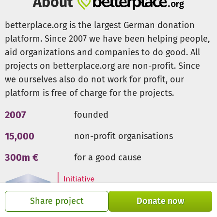
About
Das Jahr 2024
war ein sehr aufregendes Jahr. Nach langer
Suche haben wir endlich eine Immobilie gefunden.
betterplace.org is the largest German donation
Einige wichtige Umbaumaßnahmen zur Barrierefreiheit,
platform. Since 2007 we have been helping people,
wie das Bad und der Treppenlift, konnten bereits
aid organizations and companies to do good. All
durchgeführt werden.
projects on betterplace.org are non-profit. Since
Die Immobilie besitzt bereits einen Pool und einen
Garten, den wir gemeinsam mit den Familien nutzen
we ourselves also do not work for profit, our
möchten. Aktuell ist die Gegenstromanlage defekt, die wir
platform is free of charge for the projects.
für die Schwimmkurse zur Vorbereitung auf die
Seepferdchenprüfung benötigen.
2007
founded
Für unsere begleiteten Familien mit Migrationshintergrund
15,000
non-profit organisations
freuen wir uns, seit August 2024 eine Dolmetscherin in
unserem Team begrüßen zu dürfen. Sie unterstützt die
300m €
for a good cause
Familien unter anderem dabei, die bürokratischen Hürden
zu nehmen und ihnen bei Arztbesuchen Sicherheit in der
Kommunikation zu geben. Leider erhalten wir für sie keine
Förderung und sind somit auf Spendengelder
Share project
Donate now
angewiesen.