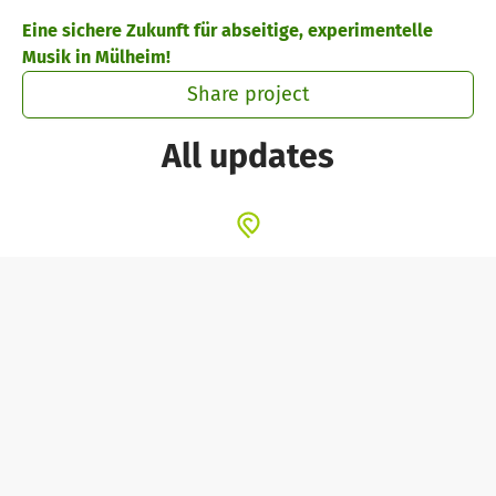
Skip to main content
Show accessibility statement
Eine sichere Zukunft für abseitige, experimentelle
Musik in Mülheim!
Share project
All updates