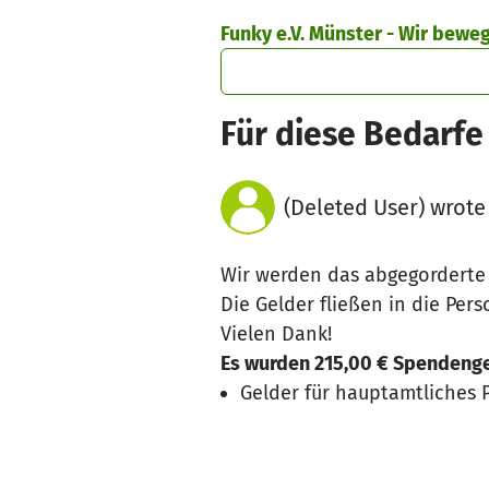
Skip to main content
Show accessibility statement
Funky e.V. Münster - Wir bewe
Für diese Bedarfe 
(Deleted User) wrote
Wir werden das abgegordert
Die Gelder fließen in die Per
Vielen Dank!
Es wurden 215,00 € Spendenge
Gelder für hauptamtliches P