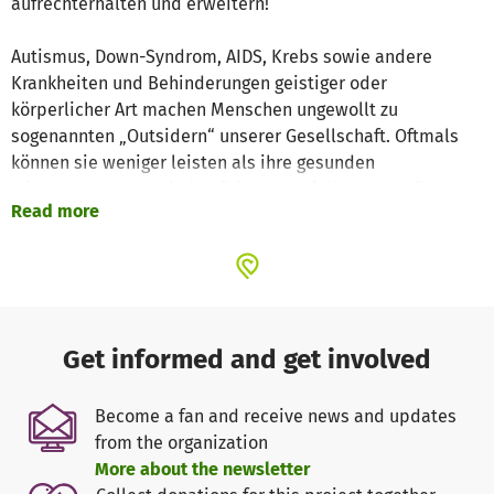
aufrechterhalten und erweitern!
Autismus, Down-Syndrom, AIDS, Krebs sowie andere
Krankheiten und Behinderungen geistiger oder
körperlicher Art machen Menschen ungewollt zu
sogenannten „Outsidern“ unserer Gesellschaft. Oftmals
können sie weniger leisten als ihre gesunden
Mitmenschen und sie benötigen spezielle Unterstützung
Read more
und mehr Aufmerksamkeit. Aber genau das können wir
ihnen geben!
Was gibt es Schöneres, als das glückliche Lächeln eines
Kindes als Gegenleistung für eine kleine Zeitspende und
etwas Liebe?
Get informed and get involved
Die Freiwilligenhelfer der Nature Volunteers Association
(www.naturevolunteers.org) unterstützen auf
Become a fan and receive news and updates
unterschiedlichste Weise die motivierten einheimischen
from the organization
Lehrerinnen und Betreuerinnen, die sich täglich liebevoll
More about the newsletter
um die Kinder und Jugendlichen hier vor Ort kümmern.