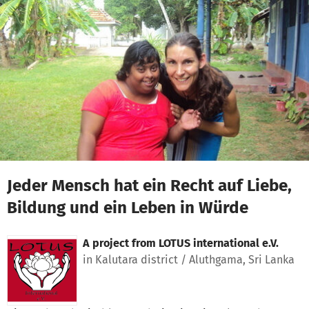
Skip to main content
Show accessibility statement
Jeder Mensch hat ein Recht auf Liebe,
Bildung und ein Leben in Würde
A project from
LOTUS international e.V.
in Kalutara district / Aluthgama, Sri Lanka