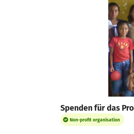
Skip to main content
Show accessibility statement
Spenden für das Pro
Non-profit organisation