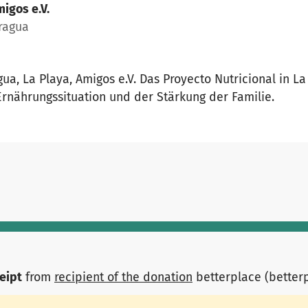
igos e.V.
aragua
gua, La Playa, Amigos e.V. Das Proyecto Nutricional in La 
Ernährungssituation und der Stärkung der Familie.
ceipt
from
recipient of the donation
betterplace (better