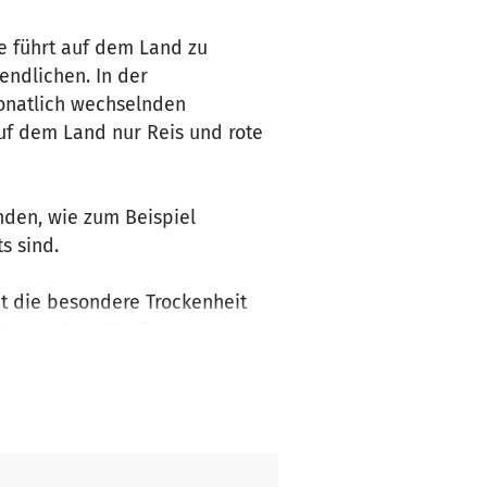
e führt auf dem Land zu
endlichen. In der
monatlich wechselnden
auf dem Land nur Reis und rote
den, wie zum Beispiel
ts sind.
mmt die besondere Trockenheit
er Region, die die
ren Problemen wie häuslicher
 statt, die sich an die ganze