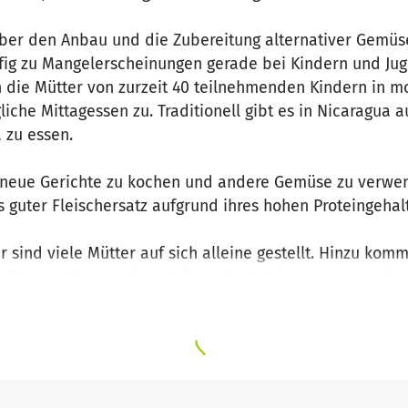
ber den Anbau und die Zubereitung alternativer Gemüs
fig zu Mangelerscheinungen gerade bei Kindern und Jug
 die Mütter von zurzeit 40 teilnehmenden Kindern in 
liche Mittagessen zu. Traditionell gibt es in Nicaragua 
a zu essen.
neue Gerichte zu kochen und andere Gemüse zu verwen
 guter Fleischersatz aufgrund ihres hohen Proteingehal
r sind viele Mütter auf sich alleine gestellt. Hinzu ko
llenden Regenzeit und die hohe Arbeitslosenquote in d
h erschweren.
inheimische Sozialarbeiterin, die die Mütter bei familiä
iehungsfragen berät. Außerdem finden monatlich Angebote