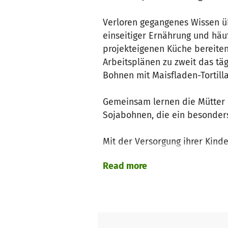
Verloren gegangenes Wissen ü
einseitiger Ernährung und häu
projekteigenen Küche bereiten
Arbeitsplänen zu zweit das täg
Bohnen mit Maisfladen-Tortill
Gemeinsam lernen die Mütter 
Sojabohnen, die ein besonders
Mit der Versorgung ihrer Kinde
aufgrund der zunehmend ausfa
Read more
Ernährungssituation zusätzlic
Amigos e. V. finanziert eine e
Gewalt unterstützt und in Erz
Familie richten.