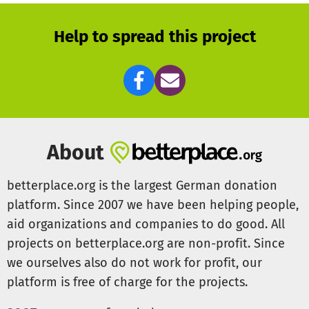
Wir glauben fest daran, dass jede(r) Erwachsene
Help to spread this project
mindestens einen Herzenswunsch hat, bei dessen
Erfüllung er/sie sich wie ein Schneekönig freut.
Und
gerade in der aktuellen Zeit ist Nahrung für die Seele aus
unserer Sicht ganz besonders wichtig
. Daher benötigen
wir dringend Spendengeldern um wohnungslosen Frauen
und Männer ihre Herzenswünsche erfüllen zu können.
About
Aktuell arbeiten wir mit verschiedenen
Kooperationspartnern in München zusammen, u.a. mit den
betterplace.org is the largest German donation
Frauenobdachlosenheimen Karla 51 und dem Haus Agnes
platform. Since 2007 we have been helping people,
sowie mit den Einrichtungen Katholischen
aid organizations and companies to do good. All
Männerfürsorgevereins und der AWO. Von unseren
projects on betterplace.org are non-profit. Since
Kooperationspartner bekommen wir die Wünsche
wohnungsloser Menschen übermittelt.
we ourselves also do not work for profit, our
platform is free of charge for the projects.
Wir freuen uns über JEDEN Euro, der uns hilft unserem Ziel