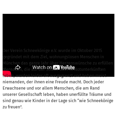
Conny from Schneekönige e.V.
is responsible
for this project
Write a message
Der Verein Schneekönige e.V. wurde im Oktober 2015
gegründet mit dem Ziel, wohnungslosen Menschen in
München das ganze Jahr über Herzenswünsche zu erfüllen.
Menschen, die auf der Straße oder in Notunterkünften
leben, werden leider oft ausgegrenzt und haben meist
niemanden, der ihnen eine Freude macht. Doch jeder
Erwachsene und vor allem Menschen, die am Rand
unserer Gesellschaft leben, haben unerfüllte Träume und
sind genau wie Kinder in der Lage sich “wie Schneekönige
zu freuen”.