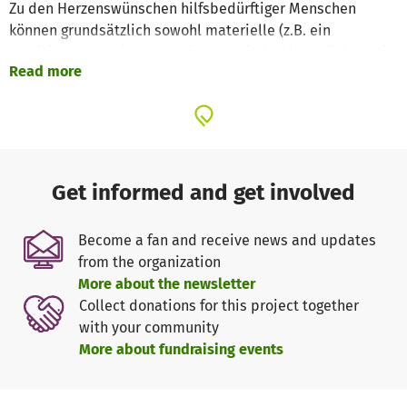
Zu den Herzenswünschen hilfsbedürftiger Menschen
können grundsätzlich sowohl materielle (z.B. ein
Musikinstrument) als auch immaterielle Dinge zählen, wie
Read more
z.B. eine Reise.
Die Erfüllung solch lang ersehnter und unvergesslicher
Erlebnisse soll wohnungslosen Menschen Hoffnung und
neuen Lebensmut geben, und ihnen zeigen, dass es sich
lohnt für eine bessere Zukunft zu kämpfen. Neben den
Get informed and get involved
Wunscherfüllungen soll Obdachlosen durch unseren
Verein zugleich Beachtung geschenkt und Respekt
Become a fan and receive news and updates
entgegengebracht werden. Obdachlose Menschen sollen
from the organization
hierdurch hautnah das Mitgefühl und Interesse ihrer
More about the newsletter
Mitmenschen an der eigenen Person erleben.
Collect donations for this project together
with your community
Im Gegensatz zu vielen anderen Hilfsorganisationen für
More about fundraising events
wohnungslose Menschen ist es uns wichtig, dass wir die
Wünsche nicht nur speziell zur Weihnachts-/Winterzeit,
sondern verteilt über das ganze Jahr erfüllen.