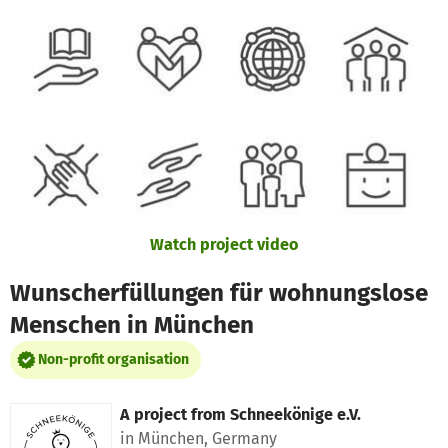
Skip to main content
Show accessibility statement
Watch project video
Wunscherfüllungen für wohnungslose
Menschen in München
Non-profit organisation
A project from
Schneekönige e.V.
in München, Germany