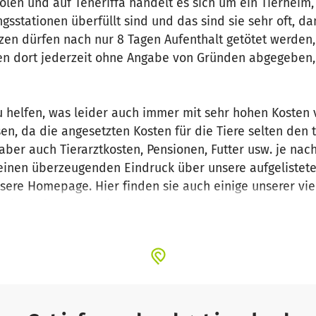
Polen und auf Teneriffa handelt es sich um ein Tierheim,
gsstationen überfüllt sind und das sind sie sehr oft, d
en dürfen nach nur 8 Tagen Aufenthalt getötet werden, 
nen dort jederzeit ohne Angabe von Gründen abgegeben,
u helfen, was leider auch immer mit sehr hohen Kosten 
n, da die angesetzten Kosten für die Tiere selten den
ber auch Tierarztkosten, Pensionen, Futter usw. je nac
t einen überzeugenden Eindruck über unsere aufgelistet
ere Homepage. Hier finden sie auch einige unserer viele
rmitteln konnten. Wir würden uns sehr freuen, wenn auc
ürden.
vielen allein gelassenen Tiere!