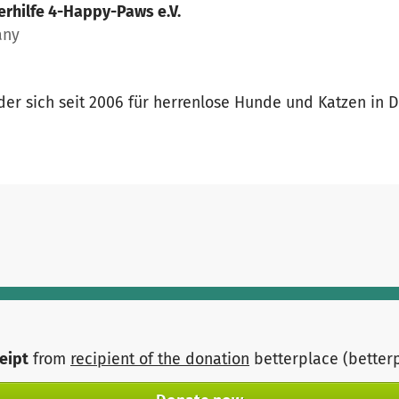
erhilfe 4-Happy-Paws e.V.
any
 der sich seit 2006 für herrenlose Hunde und Katzen in D
ceipt
from
recipient of the donation
betterplace (better