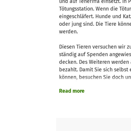
und auf Teneriffa einsetzt. In 
Tötungsstation. Wenn die Tötun
eingeschläfert. Hunde und Katz
oder jung sind. Die Tiere kön
werden.
Diesen Tieren versuchen wir z
ständig auf Spenden angewiese
decken. Des Weiteren werden a
bezahlt. Damit Sie sich selbs
können, besuchen Sie doch uns
bereits an sehr gute Plätze ve
Read more
kleine Spende unterstützen w
Herzlichen Dank im Namen der 