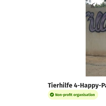
Skip to main content
Show accessibility statement
Tierhilfe 4-Happy-P
Non-profit organisation