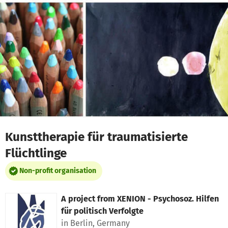
Skip to main content
Show accessibility statement
Kunsttherapie für traumatisierte
Flüchtlinge
Non-profit organisation
A project from
XENION - Psychosoz. Hilfen
für politisch Verfolgte
in Berlin, Germany