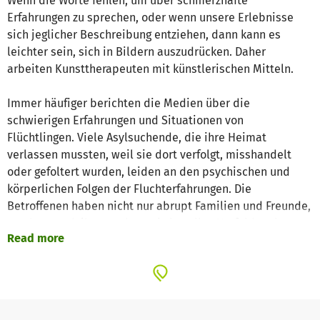
Wenn die Worte fehlen, um über schmerzhafte
Erfahrungen zu sprechen, oder wenn unsere Erlebnisse
sich jeglicher Beschreibung entziehen, dann kann es
leichter sein, sich in Bildern auszudrücken. Daher
arbeiten Kunsttherapeuten mit künstlerischen Mitteln.
Immer häufiger berichten die Medien über die
schwierigen Erfahrungen und Situationen von
Flüchtlingen. Viele Asylsuchende, die ihre Heimat
verlassen mussten, weil sie dort verfolgt, misshandelt
oder gefoltert wurden, leiden an den psychischen und
körperlichen Folgen der Fluchterfahrungen. Die
Betroffenen haben nicht nur abrupt Familien und Freunde,
sondern auch ihr gewohntes kulturelles Umfeld verloren.
Read more
Nach zahlreichen Verlusten und einem dauerhaften
Eindruck von Lebensgefahr erreichen viele Menschen die
Bundesrepublik mit schweren emotionalen und
traumatischen Belastungen.