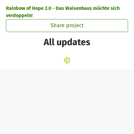
Skip to main content
Show accessibility statement
Rainbow of Hope 2.0 - Das Waisenhaus möchte sich
verdoppeln!
Share project
All updates