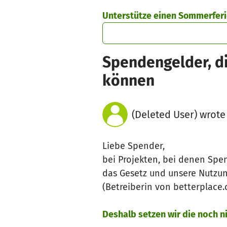
Skip to main content
Show accessibility statement
Unterstütze einen Sommerferie
Spendengelder, di
können
(Deleted User) wrote
Liebe Spender,
bei Projekten, bei denen Spe
das Gesetz und unsere Nutzu
(Betreiberin von betterplace
Deshalb setzen wir die noch 