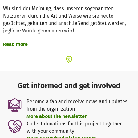
Wir sind der Meinung, dass unseren sogenannten
Nutztieren durch die Art und Weise wie sie heute
gezüchtet, gehalten und anschließend getötet werden,
jegliche Würde genommen wird.
Read more
Die Achtung vor den Tieren ist den meisten Menschen
verloren gegangen.
Die Ausnahmen betreffen unsere Haustiere, die im
extremen Gegensatz zum Nutztier, mit Liebe und Fürsorge
überhäuft werden.
Get informed and get involved
Der einzige Weg, dem Elend der Nutztiere ein Ende zu
setzen, ist der Verzicht auf Fleisch, Erzeugnissen aus Milch
Become a fan and receive news and updates
und allen weiteren tierischen Produkten.
from the organization
More about the newsletter
3 Rinder:
Collect donations for this project together
Schmusi war ein Highland Bulle, der seinen Besitzer
with your community
angegriffen und lebensgefährlich verletzt hatte. 4 Stunden