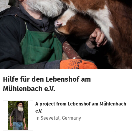
Skip to main content
Show accessibility statement
Hilfe für den Lebenshof am
Mühlenbach e.V.
A project from
Lebenshof am Mühlenbach
e.V.
in Seevetal, Germany