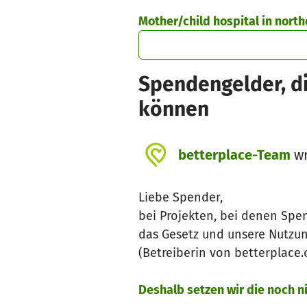
Skip to main content
Show accessibility statement
Mother/child hospital in north
Spendengelder, di
können
betterplace-Team
wr
Liebe Spender,
bei Projekten, bei denen Spe
das Gesetz und unsere Nutzu
(Betreiberin von betterplace
Deshalb setzen wir die noch 