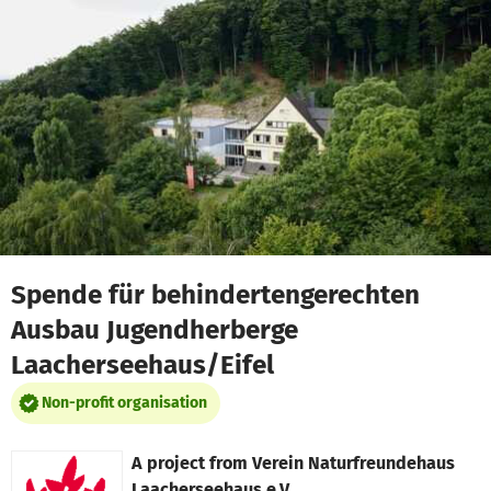
Skip to main content
Show accessibility statement
Spende für behindertengerechten
Ausbau Jugendherberge
Laacherseehaus/Eifel
Non-profit organisation
A project from
Verein Naturfreundehaus
Laacherseehaus e.V.