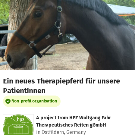
Skip to main content
Show accessibility statement
Ein neues Therapiepferd für unsere
PatientInnen
Non-profit organisation
A project from
HPZ Wolfgang Fahr
Therapeutisches Reiten gGmbH
in Ostfildern, Germany