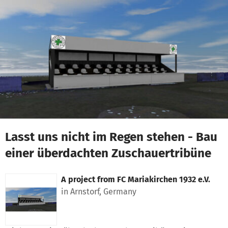
Skip to main content
Show accessibility statement
Lasst uns nicht im Regen stehen - Bau
einer überdachten Zuschauertribüne
A project from
FC Mariakirchen 1932 e.V.
in Arnstorf, Germany