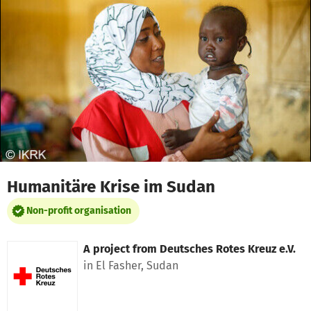
Skip to main content
Show accessibility statement
Humanitäre Krise im Sudan
Non-profit organisation
A project from
Deutsches Rotes Kreuz e.V.
in El Fasher, Sudan