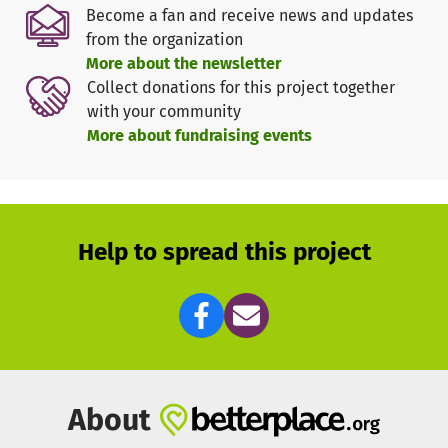
Halbmond
Become a fan and receive news and updates
from the organization
Der Zivilbevölkerung fehlt es an allem. Wichtig sind vor
More about the newsletter
allem Grundnahrungsmittel, sauberes Wasser,
Collect donations for this project together
Notunterkünfte und Gesundheitsversorgung.
with your community
Entsprechend konzentriert sich unsere Zusammenarbeit
More about fundraising events
mit dem Sudanesischen Roten Halbmond auf die
folgenden Schwerpunkte:
Nothilfe durch beispielsweise Bargeldverteilungen, um
individuelle Bedarfslagen zu berücksichtigen
Help to spread this project
Gesundheitsdienste
Verbesserung der Wasser- und Sanitärversorgung
Stärkung der Kapazitäten unserer
Schwestergesellschaft
Nach der Eskalation der Kämpfe in El Fasher Ende
About
Oktober plant das DRK aktuell zusammen mit dem SRCS,