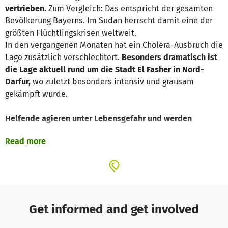
vertrieben.
Zum Vergleich: Das entspricht der gesamten
Bevölkerung Bayerns. Im Sudan herrscht damit eine der
größten Flüchtlingskrisen weltweit.
In den vergangenen Monaten hat ein Cholera-Ausbruch die
Lage zusätzlich verschlechtert.
Besonders dramatisch ist
die Lage aktuell rund um die Stadt El Fasher in Nord-
Darfur,
wo zuletzt besonders intensiv und grausam
gekämpft wurde.
Helfende agieren unter Lebensgefahr und werden
angegriffen
Read more
Unsere Schwestergesellschaft vom Sudanesischen Roten
Halbmond (SRCS) leistet unter extrem gefährlichen
Bedingungen Nothilfe. Erst vor kurzem wurden fünf Helfer
vom SRCS getötet, während sie im Einsatz waren.
Get informed and get involved
Unsere Zusammenarbeit mit dem Sudanesischen Roten