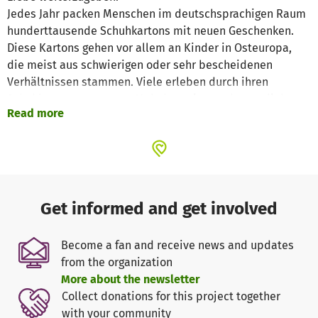
Jedes Jahr packen Menschen im deutschsprachigen Raum
hunderttausende Schuhkartons mit neuen Geschenken.
Diese Kartons gehen vor allem an Kinder in Osteuropa,
die meist aus schwierigen oder sehr bescheidenen
Verhältnissen stammen. Viele erleben durch ihren
Schuhkarton zum ersten Mal, dass sie gesehen, geliebt
Read more
und wertgeschätzt werden.
Auch in diesem Jahr möchten wir wieder so viele Kinder
wie möglich erreichen. Wenn euch diese Aktion am Herzen
liegt, freuen wir uns riesig über eure Unterstützung – denn
jeder einzelne Karton kann Leben verändern.
Get informed and get involved
🎥 Hier könnt ihr euch einen Eindruck von „Weihnachten
Become a fan and receive news and updates
im Schuhkarton“ verschaffen:
Zum Video
from the organization
More about the newsletter
Warum eure Spende so wichtig ist
Collect donations for this project together
Die Kinder, die wir mit „Weihnachten im Schuhkarton“
with your community