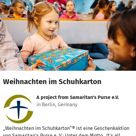
Skip to main content
Show accessibility statement
Weihnachten im Schuhkarton
A project from
Samaritan's Purse e.V.
in Berlin, Germany
„Weihnachten im Schuhkarton“® ist eine Geschenkaktion
von Samaritan's Purse e. V.: Unter dem Motto „It's all