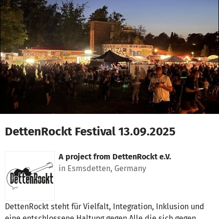
Skip to main content
Show accessibility statement
DettenRockt Festival 13.09.2025
A project from
DettenRockt e.V.
in Esmsdetten, Germany
DettenRockt steht für Vielfalt, Integration, Inklusion und
eine entschlossene Haltung gegen Alle die sich gegen