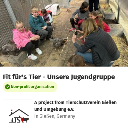
Skip to main content
Show accessibility statement
Fit für's Tier - Unsere Jugendgruppe
Non-profit organisation
A project from
Tierschutzverein Gießen
und Umgebung e.V.
in Gießen, Germany