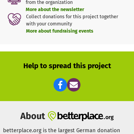
from the organization
oder sind unsicher, ob Sie Ihr Kind bekommen möchten?
More about the newsletter
Sie haben einen Schwangerschaftsabbruch erlebt und
Collect donations for this project together
möchten darüber sprechen?
with your community
More about fundraising events
Wir sind für Sie da, nehmen uns die Zeit für Sie, die Sie
brauchen, hören Ihnen zu und versuchen mit Ihnen Ihre
Gedanken und Gefühle zu ordnen.
Wenn Sie es möchten, begleiten wir Sie und gern auch ihre
Help to spread this project
Familie während der Schwangerschaft sowie nach der
Geburt Ihres Kindes.
Junge Menschen
Jugendliche, Heranwachsende und junge Erwachsene
können bei uns Beratung, Coaching und Mentoring sowie
About
Bildungsangebote wahrnehmen.
betterplace.org is the largest German donation