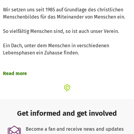
Wir setzen uns seit 1985 auf Grundlage des christlichen
Menschenbildes für das Miteinander von Menschen ein.
So vielfältig Menschen sind, so ist auch unser Verein.
Ein Dach, unter dem Menschen in verschiedenen
Lebensphasen ein Zuhause finden.
Demokratie, Respekt, Annahme und Nächstenliebe sind
Read more
uns wichtig. Unsere Angebote und Hilfeleistungen gelten
jedem Menschen ohne Unterscheidung der Person in
Nationalität, Persönlichkeit oder Religion.
Unsere Tätigkeiten:
Get informed and get involved
Schwangerenberatung
Become a fan and receive news and updates
Sie sind schwanger und wünschen sich Unterstützung