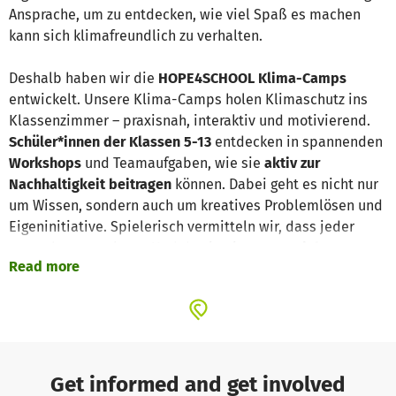
Ansprache, um zu entdecken, wie viel Spaß es machen
kann sich klimafreundlich zu verhalten.
Deshalb haben wir die
HOPE4SCHOOL Klima-Camps
entwickelt. Unsere Klima-Camps holen Klimaschutz ins
Klassenzimmer – praxisnah, interaktiv und motivierend.
Schüler*innen der Klassen 5-13
entdecken in spannenden
Workshops
und Teamaufgaben, wie sie
aktiv zur
Nachhaltigkeit beitragen
können. Dabei geht es nicht nur
um Wissen, sondern auch um kreatives Problemlösen und
Eigeninitiative. Spielerisch vermitteln wir, dass jeder
etwas bewegen kann. Und das in einem von
sieben
Read more
Themencamps
, von der Klimaredaktion über die Klima-
App-Entwicklung bis hin zur klimafreundlichen Ernährung.
Klima-Camps finden bundesweit in Schulen an ganzen
Schultagen und aufeinander folgend im Rahmen von
Projektwochen statt.
Get informed and get involved