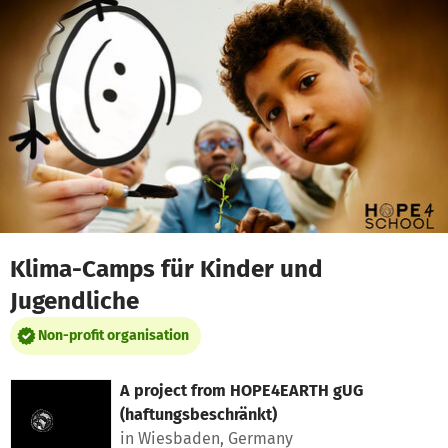
Skip to main content
Show accessibility statement
Klima-Camps für Kinder und
Jugendliche
Non-profit organisation
A project from
HOPE4EARTH gUG
(haftungsbeschränkt)
in Wiesbaden, Germany