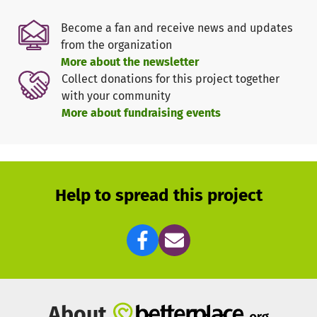
Als gemeinnütziges Unternehmen finanzieren wir Klima-
Camps über Spenden oder Sponsorings.
Mit einem
Become a fan and receive news and updates
gesicherten finanziellen Beitrag sprechen wir Schulen an
from the organization
und organisieren die gesamte Vorbereitung, Durchführung
More about the newsletter
und Nachbereitung der Klima-Camps. Mehr als 1.000
Collect donations for this project together
Schüler*innen sind in über 50 Klima-Camps bundesweit
with your community
bereits für den Klimaschutz aktiv geworden. Vom Land
More about fundraising events
Hessen wurden wir dafür als
Bildungsträger für
nachhaltige Entwicklung
ausgezeichnet.
Ermögliche mit einer Spende Klima-Camps.
Help to spread this project
About