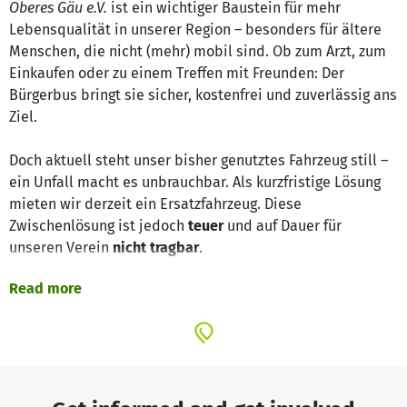
Oberes Gäu e.V.
ist ein wichtiger Baustein für mehr
Lebensqualität in unserer Region – besonders für ältere
Menschen, die nicht (mehr) mobil sind. Ob zum Arzt, zum
Einkaufen oder zu einem Treffen mit Freunden: Der
Bürgerbus bringt sie sicher, kostenfrei und zuverlässig ans
Ziel.
Doch aktuell steht unser bisher genutztes Fahrzeug still –
ein Unfall macht es unbrauchbar. Als kurzfristige Lösung
mieten wir derzeit ein Ersatzfahrzeug. Diese
Zwischenlösung ist jedoch
teuer
und auf Dauer für
unseren Verein
nicht tragbar
.
Read more
Deshalb starten wir dieses Spendenprojekt:
Wir wollen
einen neuen Bürgerbus anschaffen
, um diesen wertvollen
Service langfristig sichern zu können.
Unser starkes Team aus
12 ehrenamtlichen Fahrerinnen
und Fahrern
steht bereit – engagiert und mit viel Herz für