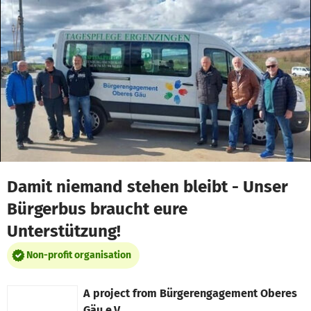
Skip to main content
Show accessibility statement
Damit niemand stehen bleibt - Unser
Bürgerbus braucht eure
Unterstützung!
Non-profit organisation
A project from
Bürgerengagement Oberes
Gäu e.V.