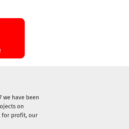
07 we have been
ojects on
for profit, our