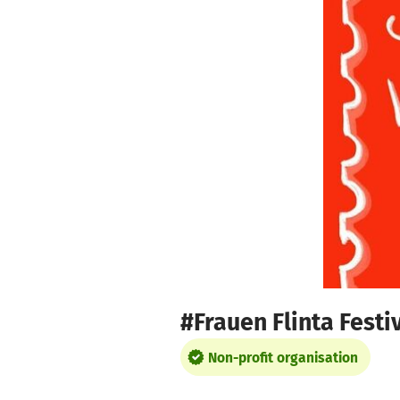
Skip to main content
Show accessibility statement
#Frauen Flinta Festi
Non-profit organisation