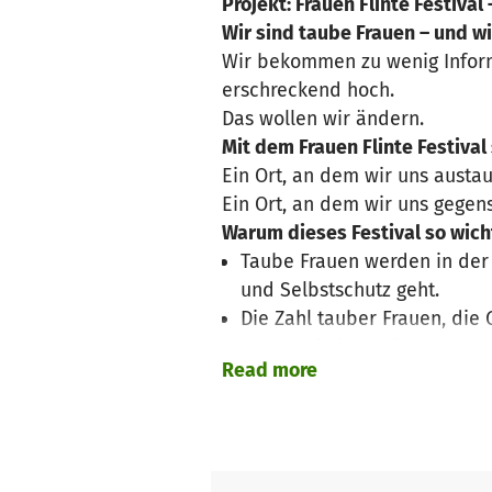
Projekt: Frauen Flinte Festival 
Wir sind taube Frauen – und w
Wir bekommen zu wenig Inform
erschreckend hoch.
Das wollen wir ändern.
Mit dem Frauen Flinte Festival
Ein Ort, an dem wir uns austa
Ein Ort, an dem wir uns gegen
Warum dieses Festival so wicht
Taube Frauen werden in der
und Selbstschutz geht.
Die Zahl tauber Frauen, die
barrierefreier Hilfe und Unt
Read more
Viele Informationen (z. B. z
Gebärdensprache (DGS) verf
Wir brauchen Räume, in dene
Was wir mit eurer Hilfe ermögl