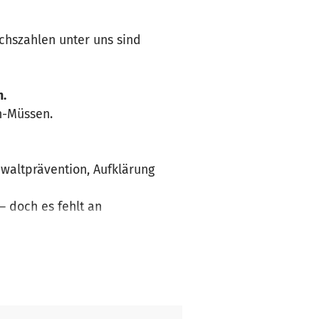
hszahlen unter uns sind
n.
n-Müssen.
waltprävention, Aufklärung
– doch es fehlt an
sind nicht in Deutscher