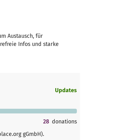
um Austausch, für
freie Infos und starke
Updates
28
donations
place.org gGmbH)
.