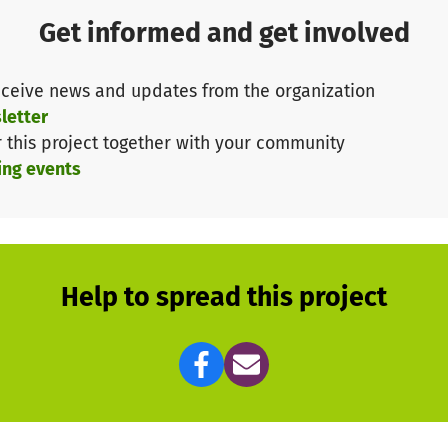
freies und geschütztes Veranstaltungszentrum
Get informed and get involved
nen, Empowerment-Workshops, Selbstverteidigung, Körp
ceive news and updates from the organization
en
für Teilnehmerinnen mit wenig Einkommen
letter
, barrierefreie Infopakete, Videos
r this project together with your community
ing events
au weiß:
echte. Ich bin stark.
mehr als ein Treffen. Es ist ein Schritt in Richtung Sichtb
Help to spread this project
r Spende – damit wir dieses wichtige Festival Wirklichk