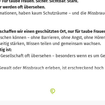
– Für taube Frauen. Sicher. Sichtbar. Stark.
ir werden oft übersehen.
ationen, haben kaum Schutzräume – und die Missbrauc
 schaffen wir einen geschützten Ort, nur für taube Fraue
uschen können – ohne Barrieren, ohne Angst, ohne Höre
seitig stärken, Wissen teilen und gemeinsam wachsen.
ig ist:
 Gesellschaft oft übersehen – besonders wenn es um Ge
 Gewalt oder Missbrauch erleben, ist erschreckend hoch 
erstützung.
u Rechten, Körper, Sexualität oder Schutzmöglichkeiten) 
ügbar.
n wir sicher sind – und unter uns.
ichen wollen: