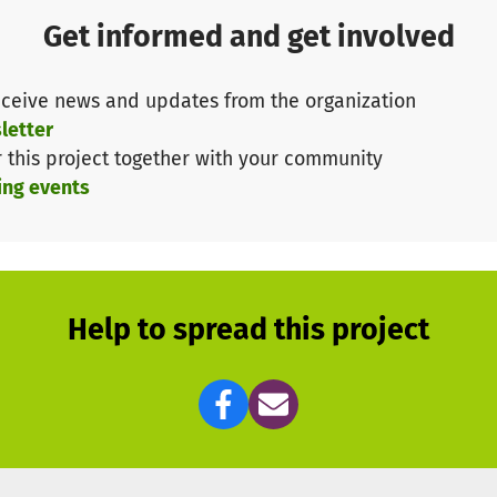
und glückliches Leben bekommen!
Get informed and get involved
Wirklichkeit werden zu lassen. Jede Spende, egal wie kl
ceive news and updates from the organization
endenkonto überweisen oder uns kontaktieren, wenn Ihr 
letter
r this project together with your community
ür Eure Unterstützung und Eurer Engagement! Gemeinsa
ing events
atzenbabys ein besseres Zuhause bieten.
 Katzenbabys
Help to spread this project