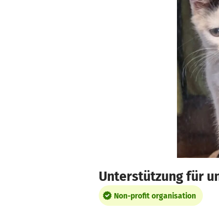
Skip to main content
Show accessibility statement
Unterstützung für u
Non-profit organisation