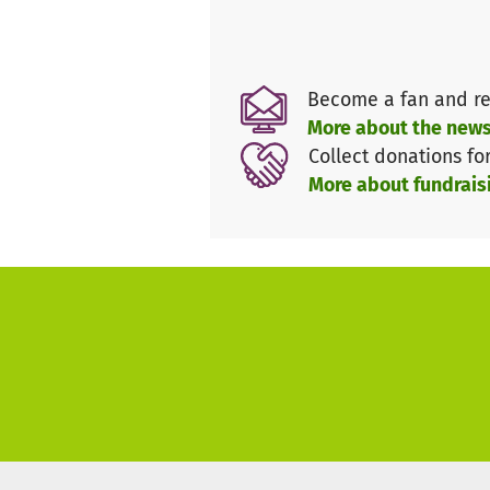
die Chance auf ein gesundes 
Bitte helft uns, diesen Traum 
Become a fan and re
Ihr könnt direkt auf unser Sp
More about the news
Collect donations fo
Wir danken Euch von Herzen f
More about fundrais
und unseren süßen, kleinen K
Mit herzlichen Grüßen,
Ihr Team der Pflegestelle für