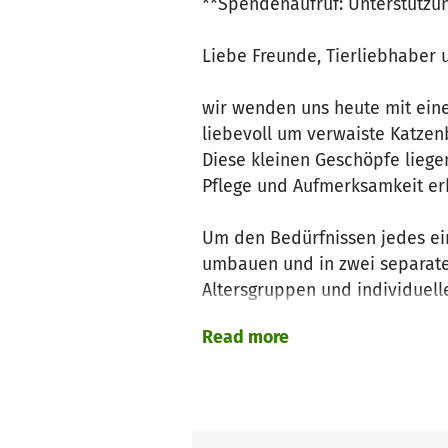
**Spendenaufruf: Unterstützun
Liebe Freunde, Tierliebhaber 
wir wenden uns heute mit ein
liebevoll um verwaiste Katzen
Diese kleinen Geschöpfe liege
Pflege und Aufmerksamkeit er
Um den Bedürfnissen jedes ein
umbauen und in zwei separate
Altersgruppen und individuell
sich vorstellen könnt, benötig
Read more
Aufmerksamkeit.
Wir bitten Euch herzlich um Eu
zählt und hilft uns, die notw
für unsere schutzbedürftigen S