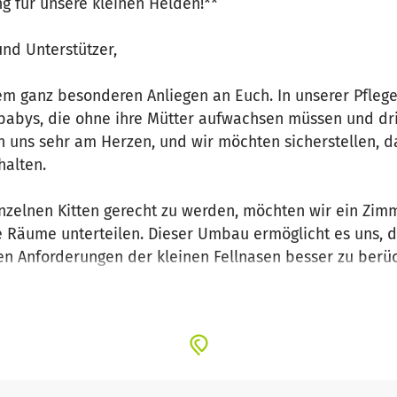
g für unsere kleinen Helden!**
und Unterstützer,
em ganz besonderen Anliegen an Euch. In unserer Pfleg
babys, die ohne ihre Mütter aufwachsen müssen und dri
n uns sehr am Herzen, und wir möchten sicherstellen, d
halten.
zelnen Kitten gerecht zu werden, möchten wir ein Zimme
 Räume unterteilen. Dieser Umbau ermöglicht es uns, 
en Anforderungen der kleinen Fellnasen besser zu berüc
t jede Katze in dieser sensiblen Phase ihrer Entwicklun
re Unterstützung, damit wir dieses wichtige Projekt rea
endigen Materialien zu kaufen, um eine sichere, gemütli
chützlinge zu schaffen. Mit Eurer Spende tragt Ihr dazu