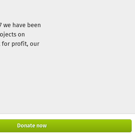
07 we have been
ojects on
for profit, our
Donate now