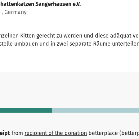
hattenkatzen Sangerhausen e.V.
n , Germany
nzelnen Kitten gerecht zu werden und diese adäquat v
estelle umbauen und in zwei separate Räume unterteilen
ceipt
from
recipient of the donation
betterplace (better