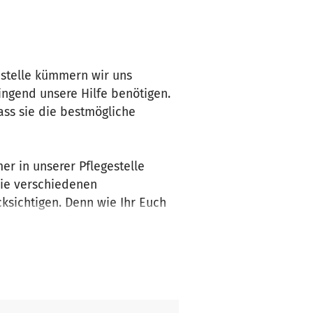
estelle kümmern wir uns
ngend unsere Hilfe benötigen.
ass sie die bestmögliche
r in unserer Pflegestelle
die verschiedenen
ksichtigen. Denn wie Ihr Euch
g besondere Fürsorge und
lisieren können. Jeder Euro
che und förderliche Umgebung
 bei, dass diese kleinen Wesen