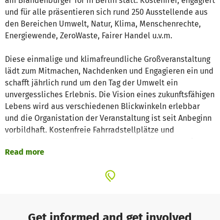
am Brandenburger Tor in Berlin statt. Kostenfrei, engagiert
und für alle präsentieren sich rund 250 Ausstellende aus
den Bereichen Umwelt, Natur, Klima, Menschenrechte,
Energiewende, ZeroWaste, Fairer Handel u.v.m.
Diese einmalige und klimafreundliche Großveranstaltung
lädt zum Mitmachen, Nachdenken und Engagieren ein und
schafft jährlich rund um den Tag der Umwelt ein
unvergessliches Erlebnis. Die Vision eines zukunftsfähigen
Lebens wird aus verschiedenen Blickwinkeln erlebbar
und die Organistation der Veranstaltung ist seit Anbeginn
vorbildhaft. Kostenfreie Fahrradstellplätze und
Trinkwasser, ökologische Trockentrenntoiletten sowie
Read more
barrierefreie Varianten, 100% Mehrweg, Verbot von
Einweg-Wegwerf-Artikeln, vegan-vegetarisches Catering
für Personal, Künstler*innen und geladene Gäste sowie
eine solidarische Gebührenstaffelung, um allen
Organisationen die Teilnahme zu ermöglichen.
Get informed and get involved