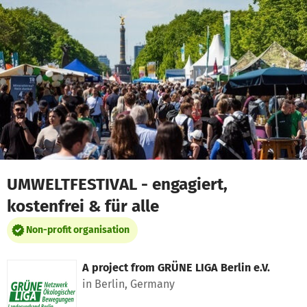
Skip to main content
Show accessibility statement
UMWELTFESTIVAL - engagiert,
kostenfrei & für alle
Non-profit organisation
A project from
GRÜNE LIGA Berlin e.V.
in Berlin, Germany