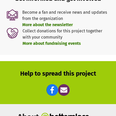
Steigende Kosten und Sicherheitsanforderungen machen
die Durchführung dieser gemeinnützigen, nicht-
Become a fan and receive news and updates
kommerziellen Großveranstaltung jedoch von Jahr zu Jahr
from the organization
schwieriger. Der Aufbau der Strominfrastruktur und
More about the newsletter
Trinkwasserzuleitungen, Sicherheits- und Sanitätsdienste
Collect donations for this project together
sowie Kommunikations- und Werbemaßnahmen sind nur
with your community
einige Beispiele finanziell aufwendiger Bausteine des
More about fundraising events
UMWELTFESTIVALs.
Daher bitten wir alle Besuchende, Freund*innen und
Unterstützer*innen des UMWELTFESTIVALs um Ihre
Mithilfe. Wenn jede und jeder unsere Arbeit mit einem
Help to spread this project
kleinen Beitrag (€ 1,- bis € 5,-) unterstützt, der als ideelles
Eintrittsgeld verstanden werden kann, können wir das 31.
UMWELTFESTIVAL finanziell entspannt umsetzen und
zuversichtlich in die Zukunft weiterer UMWELTFESTIVALs
blicken.
Helfen Sie uns, diese unvergleichbare, kostenlose